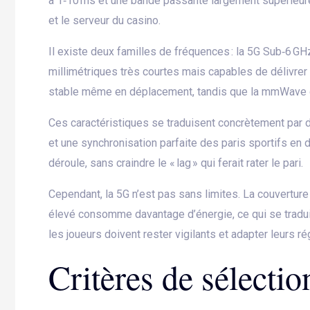
à 1‑10 ms et une bande passante largement supérieure
et le serveur du casino.
Il existe deux familles de fréquences : la 5G Sub‑6 G
millimétriques très courtes mais capables de délivre
stable même en déplacement, tandis que la mmWave devi
Ces caractéristiques se traduisent concrètement par
et une synchronisation parfaite des paris sportifs en di
déroule, sans craindre le « lag » qui ferait rater le pari.
Cependant, la 5G n’est pas sans limites. La couverture
élevé consomme davantage d’énergie, ce qui se traduit 
les joueurs doivent rester vigilants et adapter leurs 
Critères de sélecti