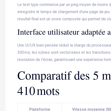
Le test type commence par un ping moyen de moins de 1
enregistre le temps de chargement d’une page de jeu li
résultat final est un score composite qui permet de cl
Interface utilisateur adaptée 
Une UI/UX bien pensée réduit la charge du processeur
300 ms, les icônes sont vectorisées et les transitio
résolution de l’écran, garantissant une expérience ho
Comparatif des 5 m
410 mots
Plateforme
Vitesse moyenne (M