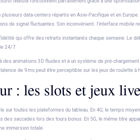
rburst Nebula
fonctionnent parfaitement grâce à une optimisati
 plusieurs data‑centers répartis en Asie‑Pacifique et en Europe.
s de signal fluctuantes. Son inconvénient : l’interface mobile 
lité qui offre des retraits instantanés chaque semaine. Le déb
le 24/7.
des animations 3D fluides et à un système de pré‑chargement ad
 latence de 9 ms peut être perceptible sur les jeux de roulette à 
ur : les slots et jeux l
ble sur toutes les plateformes du tableau. En 4G, le temps moye
s des saccades lors des tours bonus. En 5G, le même titre appara
une immersion totale.