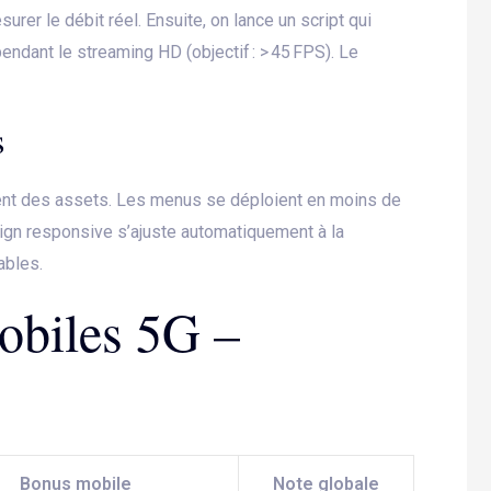
er le débit réel. Ensuite, on lance un script qui
endant le streaming HD (objectif : > 45 FPS). Le
s
gent des assets. Les menus se déploient en moins de
ign responsive s’ajuste automatiquement à la
ables.
obiles 5G –
Bonus mobile
Note globale