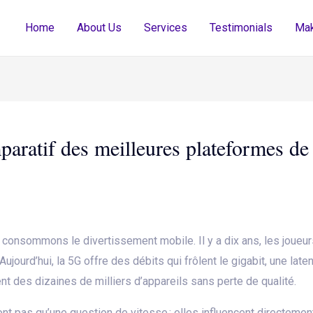
Home
About Us
Services
Testimonials
Mak
aratif des meilleures plateformes de
onsommons le divertissement mobile. Il y a dix ans, les joueurs 
ujourd’hui, la 5G offre des débits qui frôlent le gigabit, une la
 des dizaines de milliers d’appareils sans perte de qualité.
pas qu’une question de vitesse : elles influencent directement la