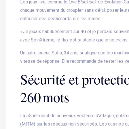
Les jeux live, comme le
Live Blackjack
de Evolution Ga
chaque mouvement du croupier sans délai, poser leurs qu
entraîner des désaccords sur les mises.
« Je jouais habituellement sur 4G et je perdais souvent
avec SpinXtreme, le flux est si stable que je ne crains p
Un autre joueur, Sofia, 34 ans, souligne que les machi
vitesse de réponse. Elle recommande de tester les vers
Sécurité et protect
260 mots
La 5G introduit de nouveaux vecteurs d’attaque, notam
(MITM) sur les réseaux non sécurisés. Les casinos qui