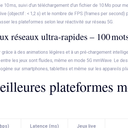
0 ms, suivi d’un téléchargement d’un fichier de 10 Mo pour mesur
ve (objectif : < 1,2 s) et le nombre de FPS (frames per second) p
asser les plateformes selon leur réactivité sur réseau 5G.
aux réseaux ultra‑rapides – 100 mot
 grâce à des animations légères et à un pré‑chargement intelli
ns entre les jeux sont fluides, même en mode 5G mmWave. Le des
mogène sur smartphones, tablettes et même sur les appareils pli
eilleures plateformes m
bps)
Latence (ms)
Jeux live