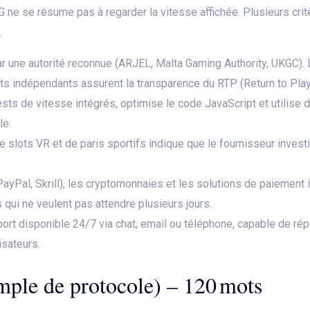
5G ne se résume pas à regarder la vitesse affichée. Plusieurs cri
.
é par une autorité reconnue (ARJEL, Malta Gaming Authority, UKGC
its indépendants assurent la transparence du RTP (Return to Play
ests de vitesse intégrés, optimise le code JavaScript et utili
le.
de slots VR et de paris sportifs indique que le fournisseur investi
ayPal, Skrill), les cryptomonnaies et les solutions de paiement
s qui ne veulent pas attendre plusieurs jours.
pport disponible 24/7 via chat, email ou téléphone, capable de ré
isateurs.
mple de protocole) – 120 mots