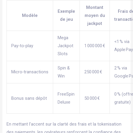
Montant
Exemple
Frais d
Modèle
moyen du
de jeu
transact
jackpot
Mega
<1 % via
Pay‑to‑play
Jackpot
1 000 000 €
Apple Pa
Slots
Spin &
2 % via
Micro‑transactions
250 000 €
Win
Google P
FreeSpin
0 % (offr
Bonus sans dépôt
50 000 €
Deluxe
gratuite)
En mettant l’accent sur la clarté des frais et la tokenisation
des paiements, les opérateurs renforcent la confiance des