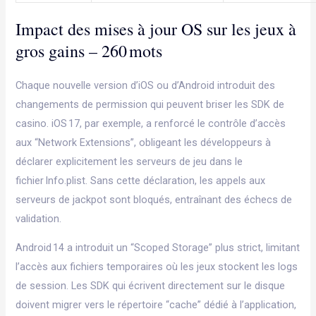
Impact des mises à jour OS sur les jeux à
gros gains – 260 mots
Chaque nouvelle version d’iOS ou d’Android introduit des
changements de permission qui peuvent briser les SDK de
casino. iOS 17, par exemple, a renforcé le contrôle d’accès
aux “Network Extensions”, obligeant les développeurs à
déclarer explicitement les serveurs de jeu dans le
fichier Info.plist. Sans cette déclaration, les appels aux
serveurs de jackpot sont bloqués, entraînant des échecs de
validation.
Android 14 a introduit un “Scoped Storage” plus strict, limitant
l’accès aux fichiers temporaires où les jeux stockent les logs
de session. Les SDK qui écrivent directement sur le disque
doivent migrer vers le répertoire “cache” dédié à l’application,