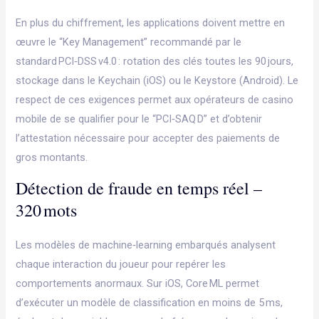
En plus du chiffrement, les applications doivent mettre en
œuvre le “Key Management” recommandé par le
standard PCI‑DSS v4.0 : rotation des clés toutes les 90 jours,
stockage dans le Keychain (iOS) ou le Keystore (Android). Le
respect de ces exigences permet aux opérateurs de casino
mobile de se qualifier pour le “PCI‑SAQ D” et d’obtenir
l’attestation nécessaire pour accepter des paiements de
gros montants.
Détection de fraude en temps réel –
320 mots
Les modèles de machine‑learning embarqués analysent
chaque interaction du joueur pour repérer les
comportements anormaux. Sur iOS, Core ML permet
d’exécuter un modèle de classification en moins de 5 ms,