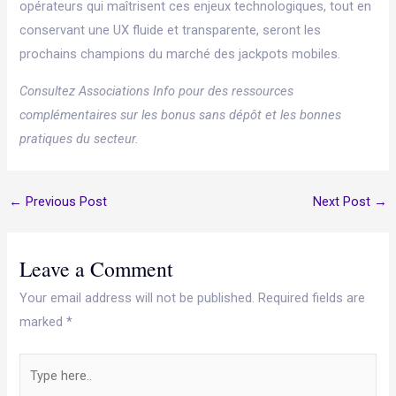
opérateurs qui maîtrisent ces enjeux technologiques, tout en
conservant une UX fluide et transparente, seront les
prochains champions du marché des jackpots mobiles.
Consultez Associations Info pour des ressources
complémentaires sur les bonus sans dépôt et les bonnes
pratiques du secteur.
←
Previous Post
Next Post
→
Leave a Comment
Your email address will not be published.
Required fields are
marked
*
Type
here..