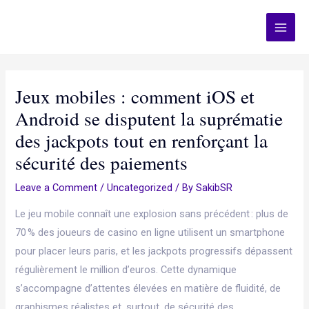
Skip
Post
Main
JJ Floor Covering
to
navigation
Men
content
Jeux mobiles : comment iOS et
Android se disputent la suprématie
des jackpots tout en renforçant la
sécurité des paiements
Leave a Comment
/
Uncategorized
/ By
SakibSR
Le jeu mobile connaît une explosion sans précédent : plus de
70 % des joueurs de casino en ligne utilisent un smartphone
pour placer leurs paris, et les jackpots progressifs dépassent
régulièrement le million d’euros. Cette dynamique
s’accompagne d’attentes élevées en matière de fluidité, de
graphismes réalistes et, surtout, de sécurité des