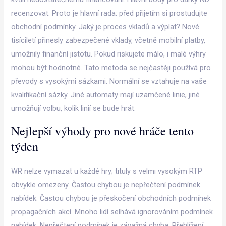
recenzovat. Proto je hlavní rada: před přijetím si prostudujte
obchodní podmínky. Jaký je proces vkladů a výplat? Nové
tisíciletí přinesly zabezpečené vklady, včetně mobilní platby,
umožnily finanční jistotu. Pokud riskujete málo, i malé výhry
mohou být hodnotné. Tato metoda se nejčastěji používá pro
převody s vysokými sázkami. Normální se vztahuje na vaše
kvalifikační sázky. Jiné automaty mají uzamčené linie, jiné
umožňují volbu, kolik linií se bude hrát.
Nejlepší výhody pro nové hráče tento
týden
WR nelze vymazat u každé hry; tituly s velmi vysokým RTP
obvykle omezeny. Častou chybou je nepřečtení podmínek
nabídek. Častou chybou je přeskočení obchodních podmínek
propagačních akcí. Mnoho lidí selhává ignorováním podmínek
nabídek. Nepřečtení podmínek je závažná chyba. Přehlížení