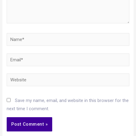
Name*
Email*
Website
Save my name, email, and website in this browser for the
next time I comment.