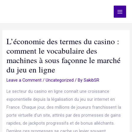
Skip
Post
Main
JJ Floor Covering
to
navigation
Men
content
L’économie des termes du casino :
comment le vocabulaire des
machines à sous façonne le marché
du jeu en ligne
Leave a Comment
/
Uncategorized
/ By
SakibSR
Le secteur du casino en ligne connaît une croissance
exponentielle depuis la légalisation du jeu sur internet en
France. Chaque jour, des millions de joueurs franchissent la
porte virtuelle d’un site, attirés par des promesses de gains
rapides, de jackpots progressifs et de bonus alléchants.
Derrière ces promesses se cache un levier souvent