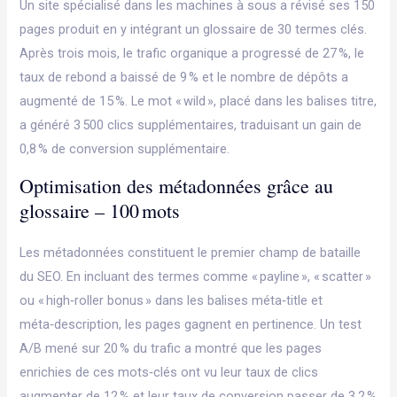
Un site spécialisé dans les machines à sous a révisé ses 150
pages produit en y intégrant un glossaire de 30 termes clés.
Après trois mois, le trafic organique a progressé de 27 %, le
taux de rebond a baissé de 9 % et le nombre de dépôts a
augmenté de 15 %. Le mot « wild », placé dans les balises titre,
a généré 3 500 clics supplémentaires, traduisant un gain de
0,8 % de conversion supplémentaire.
Optimisation des métadonnées grâce au
glossaire – 100 mots
Les métadonnées constituent le premier champ de bataille
du SEO. En incluant des termes comme « payline », « scatter »
ou « high‑roller bonus » dans les balises méta‑title et
méta‑description, les pages gagnent en pertinence. Un test
A/B mené sur 20 % du trafic a montré que les pages
enrichies de ces mots‑clés ont vu leur taux de clics
augmenter de 12 % et leur taux de conversion passer de 3,2 %