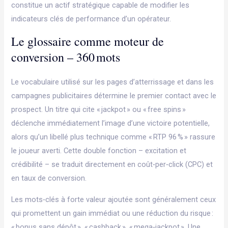
constitue un actif stratégique capable de modifier les
indicateurs clés de performance d’un opérateur.
Le glossaire comme moteur de
conversion – 360 mots
Le vocabulaire utilisé sur les pages d’atterrissage et dans les
campagnes publicitaires détermine le premier contact avec le
prospect. Un titre qui cite « jackpot » ou « free spins »
déclenche immédiatement l’image d’une victoire potentielle,
alors qu’un libellé plus technique comme « RTP 96 % » rassure
le joueur averti. Cette double fonction – excitation et
crédibilité – se traduit directement en coût‑per‑click (CPC) et
en taux de conversion.
Les mots‑clés à forte valeur ajoutée sont généralement ceux
qui promettent un gain immédiat ou une réduction du risque :
« bonus sans dépôt », « cashback », « mega‑jackpot ». Une