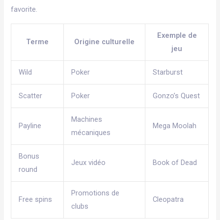
favorite.
Exemple de
Terme
Origine culturelle
jeu
Wild
Poker
Starburst
Scatter
Poker
Gonzo’s Quest
Machines
Payline
Mega Moolah
mécaniques
Bonus
Jeux vidéo
Book of Dead
round
Promotions de
Free spins
Cleopatra
clubs