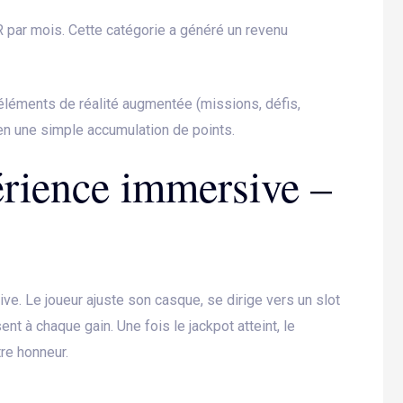
R par mois. Cette catégorie a généré un revenu
 éléments de réalité augmentée (missions, défis,
en une simple accumulation de points.
périence immersive –
e. Le joueur ajuste son casque, se dirige vers un slot
nt à chaque gain. Une fois le jackpot atteint, le
re honneur.