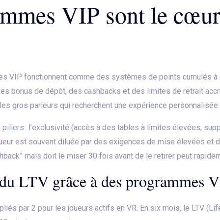
mmes VIP sont le cœur 
mes VIP fonctionnent comme des systèmes de points cumulés à ch
des bonus de dépôt, des cashbacks et des limites de retrait accr
r les gros parieurs qui recherchent une expérience personnalisée e
liers : l’exclusivité (accès à des tables à limites élevées, sup
e joueur est souvent diluée par des exigences de mise élevées et d
ashback” mais doit le miser 30 fois avant de le retirer peut rapi
n du LTV grâce à des programmes V
pliés par 2 pour les joueurs actifs en VR. En six mois, le LTV 