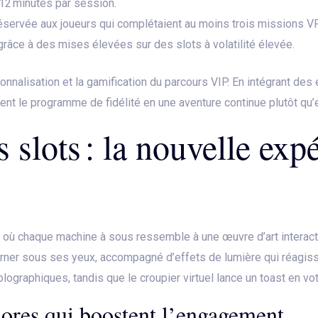
12 minutes par session.
 réservée aux joueurs qui complétaient au moins trois missions V
grâce à des mises élevées sur des slots à volatilité élevée.
nnalisation et la gamification du parcours VIP. En intégrant des
nt le programme de fidélité en une aventure continue plutôt qu’
 slots : la nouvelle ex
 où chaque machine à sous ressemble à une œuvre d’art interactiv
tourner sous ses yeux, accompagné d’effets de lumière qui réagisse
ographiques, tandis que le croupier virtuel lance un toast en vot
nores qui boostent l’engagement