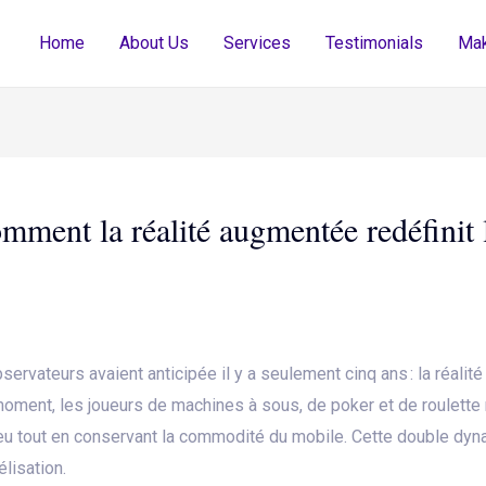
Home
About Us
Services
Testimonials
Mak
comment la réalité augmentée redéfinit
servateurs avaient anticipée il y a seulement cinq ans : la réali
moment, les joueurs de machines à sous, de poker et de roulett
e jeu tout en conservant la commodité du mobile. Cette double dy
élisation.