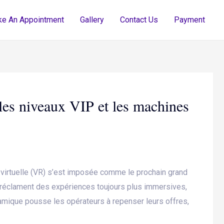
e An Appointment
Gallery
Contact Us
Payment
 les niveaux VIP et les machines
té virtuelle (VR) s’est imposée comme le prochain grand
e réclament des expériences toujours plus immersives,
namique pousse les opérateurs à repenser leurs offres,