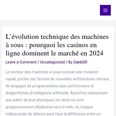
Skip
Post
Main
JJ Floor Covering
to
navigation
Men
content
L’évolution technique des machines
à sous : pourquoi les casinos en
ligne dominent le marché en 2024
Leave a Comment
/
Uncategorized
/ By
SakibSR
Le secteur des machines à sous connaît une mutation
rapide, portée par l’arrivée de nouvelles architectures serveur,
de langages de programmation plus performants et
d’algorithmes d’intelligence artificielle. Autrefois cantonnées
aux salles de jeux physiques, les slots se sont
progressivement déplacées vers le web, où chaque
milliseconde de latence peut faire la différence entre un