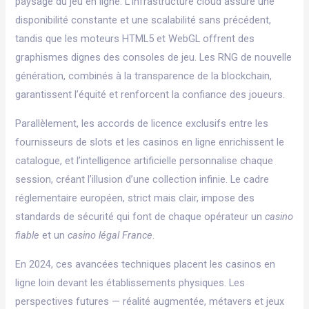
paysage du jeu en ligne. L’infrastructure cloud assure une
disponibilité constante et une scalabilité sans précédent,
tandis que les moteurs HTML5 et WebGL offrent des
graphismes dignes des consoles de jeu. Les RNG de nouvelle
génération, combinés à la transparence de la blockchain,
garantissent l’équité et renforcent la confiance des joueurs.
Parallèlement, les accords de licence exclusifs entre les
fournisseurs de slots et les casinos en ligne enrichissent le
catalogue, et l’intelligence artificielle personnalise chaque
session, créant l’illusion d’une collection infinie. Le cadre
réglementaire européen, strict mais clair, impose des
standards de sécurité qui font de chaque opérateur un
casino
fiable
et un
casino légal France
.
En 2024, ces avancées techniques placent les casinos en
ligne loin devant les établissements physiques. Les
perspectives futures — réalité augmentée, métavers et jeux