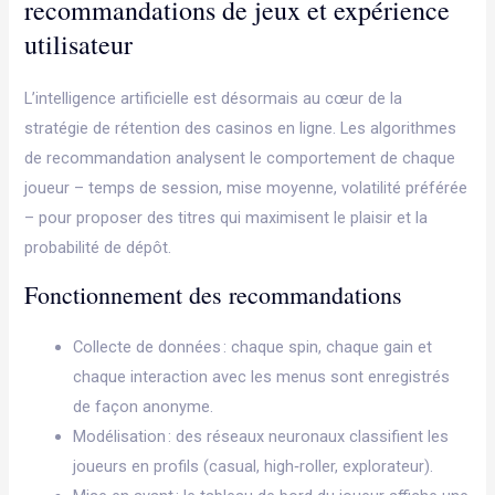
recommandations de jeux et expérience
utilisateur
L’intelligence artificielle est désormais au cœur de la
stratégie de rétention des casinos en ligne. Les algorithmes
de recommandation analysent le comportement de chaque
joueur – temps de session, mise moyenne, volatilité préférée
– pour proposer des titres qui maximisent le plaisir et la
probabilité de dépôt.
Fonctionnement des recommandations
Collecte de données : chaque spin, chaque gain et
chaque interaction avec les menus sont enregistrés
de façon anonyme.
Modélisation : des réseaux neuronaux classifient les
joueurs en profils (casual, high‑roller, explorateur).