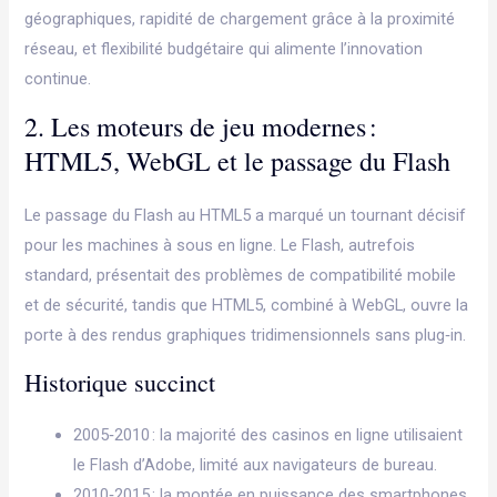
géographiques, rapidité de chargement grâce à la proximité
réseau, et flexibilité budgétaire qui alimente l’innovation
continue.
2. Les moteurs de jeu modernes :
HTML5, WebGL et le passage du Flash
Le passage du Flash au HTML5 a marqué un tournant décisif
pour les machines à sous en ligne. Le Flash, autrefois
standard, présentait des problèmes de compatibilité mobile
et de sécurité, tandis que HTML5, combiné à WebGL, ouvre la
porte à des rendus graphiques tridimensionnels sans plug‑in.
Historique succinct
2005‑2010 : la majorité des casinos en ligne utilisaient
le Flash d’Adobe, limité aux navigateurs de bureau.
2010‑2015 : la montée en puissance des smartphones