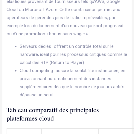
élastiques provenant de fournisseurs tels qu’AWS, Google
Cloud ou Microsoft Azure. Cette combinaison permet aux
opérateurs de gérer des pics de trafic imprévisibles, par
exemple lors du lancement d’un nouveau jackpot progressif
ou d’une promotion « bonus sans wager ».
Serveurs dédiés : offrent un contrôle total sur le
hardware, idéal pour les processus critiques comme le
calcul des RTP (Return to Player).
Cloud computing : assure la scalabilité instantanée, en
provisionnant automatiquement des instances
supplémentaires dès que le nombre de joueurs actifs
dépasse un seuil.
Tableau comparatif des principales
plateformes cloud