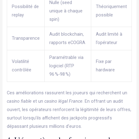
Nulle (seed
Possibilité de
Théoriquement
unique à chaque
replay
possible
spin)
Audit blockchain,
Audit limité à
Transparence
rapports eCOGRA
l’opérateur
Paramétrable via
Volatilité
Fixe par
logiciel (RTP
contrôlée
hardware
96 %‑98 %)
Ces améliorations rassurent les joueurs qui recherchent un
casino fiable
et un
casino légal France
. En offrant un audit
ouvert, les opérateurs renforcent la légitimité de leurs offres,
surtout lorsqu’ils affichent des jackpots progressifs
dépassant plusieurs millions d’euros.