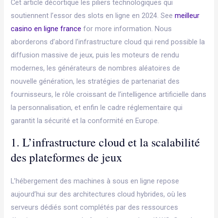
Cet article décortique les piliers technologiques qui
soutiennent l’essor des slots en ligne en 2024. See
meilleur
casino en ligne france
for more information. Nous
aborderons d’abord l’infrastructure cloud qui rend possible la
diffusion massive de jeux, puis les moteurs de rendu
modernes, les générateurs de nombres aléatoires de
nouvelle génération, les stratégies de partenariat des
fournisseurs, le rôle croissant de l’intelligence artificielle dans
la personnalisation, et enfin le cadre réglementaire qui
garantit la sécurité et la conformité en Europe.
1. L’infrastructure cloud et la scalabilité
des plateformes de jeux
L’hébergement des machines à sous en ligne repose
aujourd’hui sur des architectures cloud hybrides, où les
serveurs dédiés sont complétés par des ressources