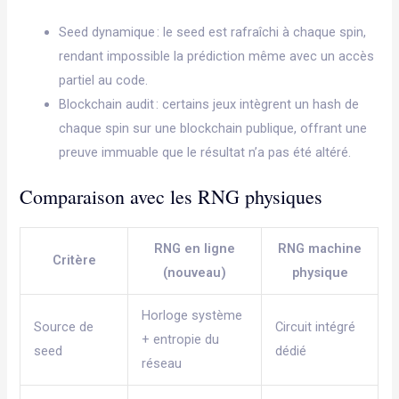
Seed dynamique : le seed est rafraîchi à chaque spin,
rendant impossible la prédiction même avec un accès
partiel au code.
Blockchain audit : certains jeux intègrent un hash de
chaque spin sur une blockchain publique, offrant une
preuve immuable que le résultat n’a pas été altéré.
Comparaison avec les RNG physiques
RNG en ligne
RNG machine
Critère
(nouveau)
physique
Horloge système
Source de
Circuit intégré
+ entropie du
seed
dédié
réseau