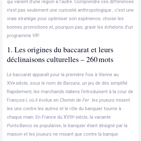
qui varient d’une région à l’autre. Comprendre ces différences
n’est pas seulement une curiosité anthropologique ; c’est une
vraie stratégie pour optimiser son expérience, choisir les
bonnes promotions et, pourquoi pas, gravir les échelons d’un
programme VIP.
1. Les origines du baccarat et leurs
déclinaisons culturelles – 260 mots
Le baccarat apparaît pour la première fois à Vienne au
XVe siècle, sous le nom de
Baccara
, un jeu de dés simplifié.
Rapidement, les marchands italiens l’introduisent à la cour de
François I, où il évolue en
Chemin de Fer
: les joueurs misent
les uns contre les autres et le rôle du banquier tourne à
chaque main. En France du XVIIIᵉ siècle, la variante
Punto Banco
se popularise, le banquier étant désigné par la
maison et les joueurs ne misant que contre la banque.