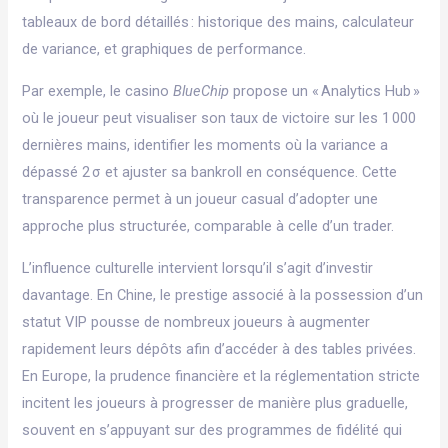
tableaux de bord détaillés : historique des mains, calculateur
de variance, et graphiques de performance.
Par exemple, le casino
BlueChip
propose un « Analytics Hub »
où le joueur peut visualiser son taux de victoire sur les 1 000
dernières mains, identifier les moments où la variance a
dépassé 2 σ et ajuster sa bankroll en conséquence. Cette
transparence permet à un joueur casual d’adopter une
approche plus structurée, comparable à celle d’un trader.
L’influence culturelle intervient lorsqu’il s’agit d’investir
davantage. En Chine, le prestige associé à la possession d’un
statut VIP pousse de nombreux joueurs à augmenter
rapidement leurs dépôts afin d’accéder à des tables privées.
En Europe, la prudence financière et la réglementation stricte
incitent les joueurs à progresser de manière plus graduelle,
souvent en s’appuyant sur des programmes de fidélité qui