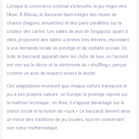
Lorsque le commerce colonial s’intensifie, le jeu migre vers
l’Asie. À Macau, le
Baccarat Siam
intègre des rituels de
chance (bagues, amulettes) et des paris parallèles sur la
couleur des cartes. Les salles de jeux de Singapour, quant à
elles, proposent des tables à limites très élevées, répondant
à une demande locale de prestige et de visibilité sociale. En
Inde, le baccarat apparaît dans les clubs de luxe, où l’accent
est mis sur le décor et la cérémonie du « shuffling », perçue
comme un acte de respect envers le destin.
Ces adaptations montrent que chaque culture transpose le
jeu à ses propres valeurs : en Europe, le prestige repose sur
la maîtrise technique ; en Asie, il s’appuie davantage sur le
statut social et la notion de « luck ». Le baccarat devient ainsi
un miroir des traditions de jeu locales, tout en conservant
son cœur mathématique.