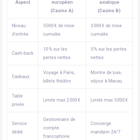
Aspect
européen
asiatique
(Casino A)
(Casino B)
Niveau
5 000 € de mise
3 000 € de mise
d’entrée
cumulée
cumulée
10 % sur les
5 % sur les pertes
Cash‑back
pertes nettes
nettes
Voyage à Paris,
Montre de luxe,
Cadeaux
billets théâtre
séjour à Macau
Table
Limite max 2 000 €
Limite max 5 000 €
privée
Gestionnaire de
Service
Concierge
compte
dédié
mandarin 24/7
francophone