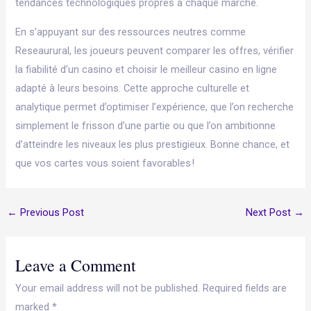
tendances technologiques propres à chaque marché.
En s’appuyant sur des ressources neutres comme
Reseaurural, les joueurs peuvent comparer les offres, vérifier
la fiabilité d’un casino et choisir le meilleur casino en ligne
adapté à leurs besoins. Cette approche culturelle et
analytique permet d’optimiser l’expérience, que l’on recherche
simplement le frisson d’une partie ou que l’on ambitionne
d’atteindre les niveaux les plus prestigieux. Bonne chance, et
que vos cartes vous soient favorables !
←
Previous Post
Next Post
→
Leave a Comment
Your email address will not be published.
Required fields are
marked
*