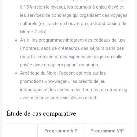
à 15 % selon le niveau), les tournois à enjeu élevé et
les services de concierge qui organisent des voyages
culturels (ex. : visite du Louvre ou du Grand Casino de
Monte‑Carlo).
Asie : les programmes intègrent des cadeaux de luxe
(montres, sacs de créateurs), des séjours dans des
resorts 5‑étoiles et des expériences de jeu en salle
privée avec croupiers parlant mandarin.
Amérique du Nord : l’accent est mis sur les
promotions « no‑wager », les crédits de jeu
instantanés et les accès à des tournois de streaming
avec des prize pools visibles en direct.
Étude de cas comparative
Programme VIP
Programme VIP