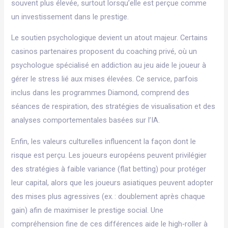
souvent plus élevée, surtout lorsqu’elle est perçue comme
un investissement dans le prestige.
Le soutien psychologique devient un atout majeur. Certains
casinos partenaires proposent du coaching privé, où un
psychologue spécialisé en addiction au jeu aide le joueur à
gérer le stress lié aux mises élevées. Ce service, parfois
inclus dans les programmes Diamond, comprend des
séances de respiration, des stratégies de visualisation et des
analyses comportementales basées sur l’IA.
Enfin, les valeurs culturelles influencent la façon dont le
risque est perçu. Les joueurs européens peuvent privilégier
des stratégies à faible variance (flat betting) pour protéger
leur capital, alors que les joueurs asiatiques peuvent adopter
des mises plus agressives (ex. : doublement après chaque
gain) afin de maximiser le prestige social. Une
compréhension fine de ces différences aide le high‑roller à