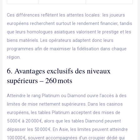
Ces différences reflètent les attentes locales : les joueurs
européens recherchent surtout le rendement financier, tandis
que leurs homologues asiatiques valorisent le prestige et les
biens matériels. Les opérateurs adaptent donc leurs
programmes afin de maximiser la fidélisation dans chaque
région.
6. Avantages exclusifs des niveaux
supérieurs – 260 mots
Atteindre le rang Platinum ou Diamond ouvre l’accès à des
limites de mise nettement supérieures. Dans les casinos
européens, les tables Platinum acceptent des mises de
5 000 € à 20 000 €, alors que les tables Diamond peuvent
dépasser les 50 000 €. En Asie, les limites peuvent atteindre
100 000 €, souvent accompagnées d’un croupier dédié qui