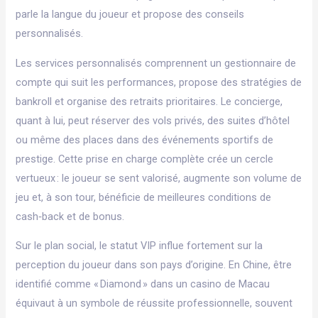
parle la langue du joueur et propose des conseils
personnalisés.
Les services personnalisés comprennent un gestionnaire de
compte qui suit les performances, propose des stratégies de
bankroll et organise des retraits prioritaires. Le concierge,
quant à lui, peut réserver des vols privés, des suites d’hôtel
ou même des places dans des événements sportifs de
prestige. Cette prise en charge complète crée un cercle
vertueux : le joueur se sent valorisé, augmente son volume de
jeu et, à son tour, bénéficie de meilleures conditions de
cash‑back et de bonus.
Sur le plan social, le statut VIP influe fortement sur la
perception du joueur dans son pays d’origine. En Chine, être
identifié comme « Diamond » dans un casino de Macau
équivaut à un symbole de réussite professionnelle, souvent