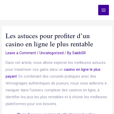
Skip
Post
Main
JJ Floor Covering
to
navigation
Men
content
Les astuces pour profiter d’un
casino en ligne le plus rentable
Leave a Comment
/
Uncategorized
/ By
SakibSR
Dans cet article, nous allons explorer les meilleures astuces
pour maximiser vos gains dans un
casino en ligne le plus
payant
. En combinant des conseils pratiques avec des
témoignages authentiques de joueurs, nous vous aiderons à
naviguer dans l’univers complexe des casinos en ligne, à
identifier les jeux les plus rentables et à choisir les meilleures
plateformes pour vos besoins.