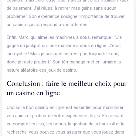
casinos, mais celui où je joue maintenant a les meilleurs taux
de paiement. J’ai réussi à retirer mes gains sans aucun
problème.” Son expérience souligne l’importance de trouver
un casino qui correspond à vos attentes.
Enfin, Marc, qui aime les machines à sous, remarque : “J’ai
gagné un jackpot sur une machine à sous en ligne. C’était
incroyable ! Mais je sais que ce n’est pas toujours le cas,
donc je reste prudent.” Son témoignage met en lumière la
nature aléatoire des jeux de casino.
Conclusion : faire le meilleur choix pour
un casino en ligne
Choisir le bon casino en ligne est essentiel pour maximiser
vos gains et profiter de votre expérience de jeu. En prenant
en compte les jeux, les bonus, la gestion de la bankroll et la
recherche, vous pouvez vous assurer que vous jouez dans