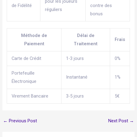
pour les joueurs
de Fidélité
contre des
réguliers
bonus
Méthode de
Délai de
Frais
Paiement
Traitement
Carte de Crédit
1-3 jours
0%
Portefeuille
Instantané
1%
Électronique
Virement Bancaire
3-5 jours
5€
←
Previous Post
Next Post
→