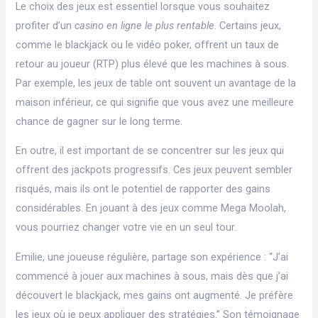
Le choix des jeux est essentiel lorsque vous souhaitez
profiter d’un
casino en ligne le plus rentable
. Certains jeux,
comme le blackjack ou le vidéo poker, offrent un taux de
retour au joueur (RTP) plus élevé que les machines à sous.
Par exemple, les jeux de table ont souvent un avantage de la
maison inférieur, ce qui signifie que vous avez une meilleure
chance de gagner sur le long terme.
En outre, il est important de se concentrer sur les jeux qui
offrent des jackpots progressifs. Ces jeux peuvent sembler
risqués, mais ils ont le potentiel de rapporter des gains
considérables. En jouant à des jeux comme Mega Moolah,
vous pourriez changer votre vie en un seul tour.
Emilie, une joueuse régulière, partage son expérience : “J’ai
commencé à jouer aux machines à sous, mais dès que j’ai
découvert le blackjack, mes gains ont augmenté. Je préfère
les jeux où je peux appliquer des stratégies.” Son témoignage