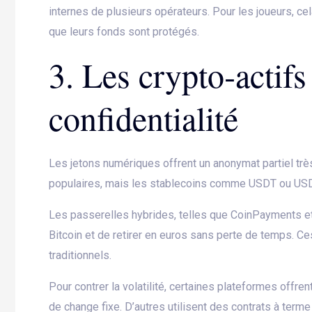
internes de plusieurs opérateurs. Pour les joueurs, ce
que leurs fonds sont protégés.
3. Les crypto‑acti
confidentialité
Les jetons numériques offrent un anonymat partiel très
populaires, mais les stablecoins comme USDT ou USDC ga
Les passerelles hybrides, telles que CoinPayments et 
Bitcoin et de retirer en euros sans perte de temps. Ce
traditionnels.
Pour contrer la volatilité, certaines plateformes offren
de change fixe. D’autres utilisent des contrats à terme