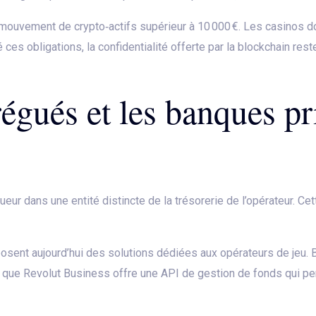
t mouvement de crypto‑actifs supérieur à 10 000 €. Les casinos d
ces obligations, la confidentialité offerte par la blockchain res
égués et les banques pr
ur dans une entité distincte de la trésorerie de l’opérateur. Cet
posent aujourd’hui des solutions dédiées aux opérateurs de je
s que Revolut Business offre une API de gestion de fonds qui 