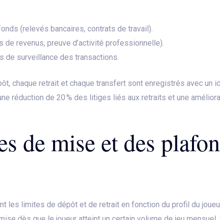
onds (relevés bancaires, contrats de travail).
s de revenus, preuve d’activité professionnelle).
 de surveillance des transactions.
t, chaque retrait et chaque transfert sont enregistrés avec un ide
ne réduction de 20 % des litiges liés aux retraits et une améliora
es de mise et des plafon
s limites de dépôt et de retrait en fonction du profil du joueur
se dès que le joueur atteint un certain volume de jeu mensuel, 