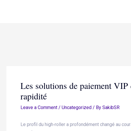
Skip
Post
JJ Floor Covering
to
navigation
content
Les solutions de paiement VIP q
rapidité
Leave a Comment
/
Uncategorized
/ By
SakibSR
Le profil du high‑roller a profondément changé au cours