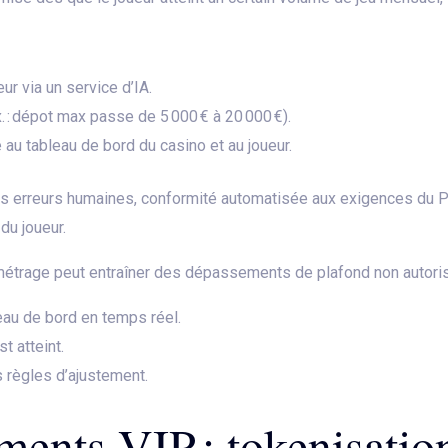
r via un service d’IA.
x. : dépot max passe de 5 000 € à 20 000 €).
au tableau de bord du casino et au joueur.
des erreurs humaines, conformité automatisée aux exigences du PS
du joueur.
métrage peut entraîner des dépassements de plafond non autori
eau de bord en temps réel.
t atteint.
s règles d’ajustement.
ements VIP : tokenisatio