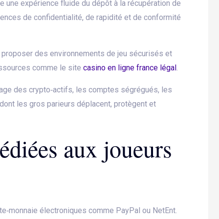
 une expérience fluide du dépôt à la récupération de
nces de confidentialité, de rapidité et de conformité
 à proposer des environnements de jeu sécurisés et
ressources comme le site
casino en ligne france légal
.
’usage des crypto‑actifs, les comptes ségrégués, les
ont les gros parieurs déplacent, protègent et
édiées aux joueurs
orte‑monnaie électroniques comme PayPal ou NetEnt.