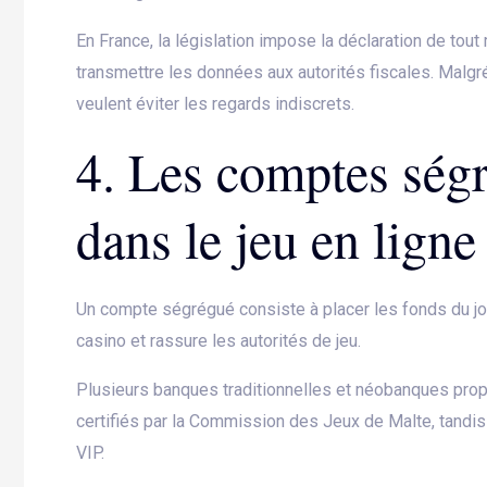
En France, la législation impose la déclaration de tou
transmettre les données aux autorités fiscales. Malgré 
veulent éviter les regards indiscrets.
4. Les comptes ségr
dans le jeu en ligne
Un compte ségrégué consiste à placer les fonds du joue
casino et rassure les autorités de jeu.
Plusieurs banques traditionnelles et néobanques pro
certifiés par la Commission des Jeux de Malte, tandi
VIP.