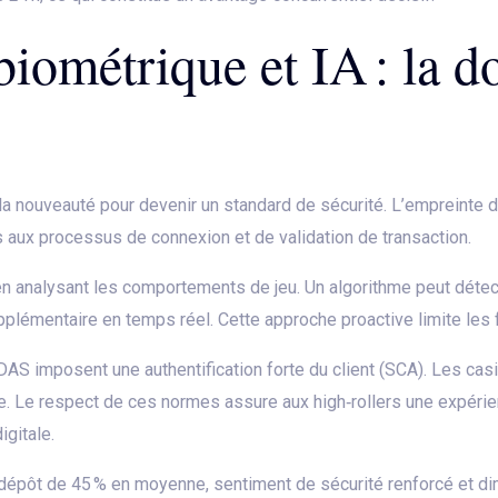
biométrique et IA : la d
a nouveauté pour devenir un standard de sécurité. L’empreinte dig
es aux processus de connexion et de validation de transaction.
e en analysant les comportements de jeu. Un algorithme peut détec
supplémentaire en temps réel. Cette approche proactive limite les
S imposent une authentification forte du client (SCA). Les casi
que. Le respect de ces normes assure aux high‑rollers une expérienc
igitale.
dépôt de 45 % en moyenne, sentiment de sécurité renforcé et dim