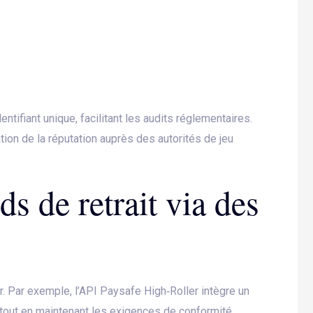
ntifiant unique, facilitant les audits réglementaires.
tion de la réputation auprès des autorités de jeu
ds de retrait via des
. Par exemple, l’API Paysafe High‑Roller intègre un
tout en maintenant les exigences de conformité.