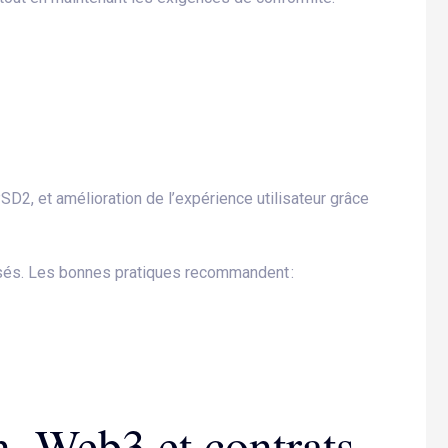
D2, et amélioration de l’expérience utilisateur grâce
sés. Les bonnes pratiques recommandent :
n, Web3 et contrats