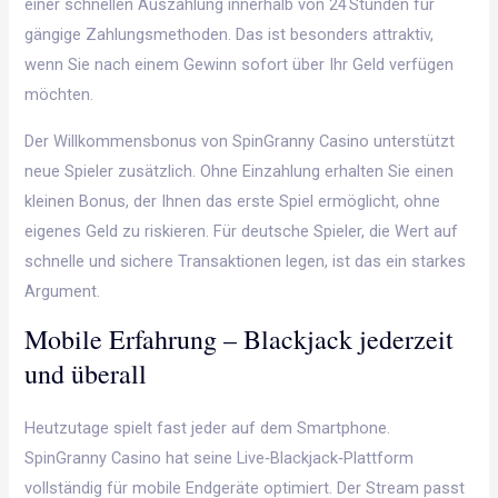
einer schnellen Auszahlung innerhalb von 24 Stunden für
gängige Zahlungsmethoden. Das ist besonders attraktiv,
wenn Sie nach einem Gewinn sofort über Ihr Geld verfügen
möchten.
Der Willkommensbonus von SpinGranny Casino unterstützt
neue Spieler zusätzlich. Ohne Einzahlung erhalten Sie einen
kleinen Bonus, der Ihnen das erste Spiel ermöglicht, ohne
eigenes Geld zu riskieren. Für deutsche Spieler, die Wert auf
schnelle und sichere Transaktionen legen, ist das ein starkes
Argument.
Mobile Erfahrung – Blackjack jederzeit
und überall
Heutzutage spielt fast jeder auf dem Smartphone.
SpinGranny Casino hat seine Live‑Blackjack‑Plattform
vollständig für mobile Endgeräte optimiert. Der Stream passt