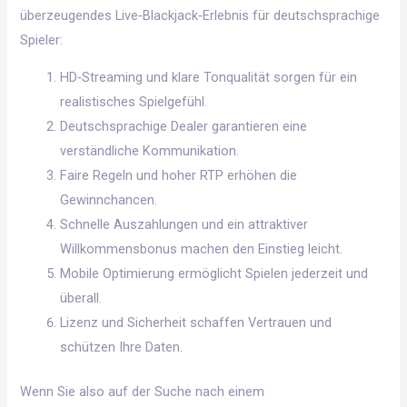
überzeugendes Live‑Blackjack‑Erlebnis für deutschsprachige
Spieler:
HD‑Streaming und klare Tonqualität sorgen für ein
realistisches Spielgefühl.
Deutschsprachige Dealer garantieren eine
verständliche Kommunikation.
Faire Regeln und hoher RTP erhöhen die
Gewinnchancen.
Schnelle Auszahlungen und ein attraktiver
Willkommensbonus machen den Einstieg leicht.
Mobile Optimierung ermöglicht Spielen jederzeit und
überall.
Lizenz und Sicherheit schaffen Vertrauen und
schützen Ihre Daten.
Wenn Sie also auf der Suche nach einem