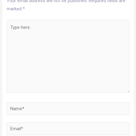
Your email address will not be published.
Required fields are
marked
*
Type
here..
Name*
Email*