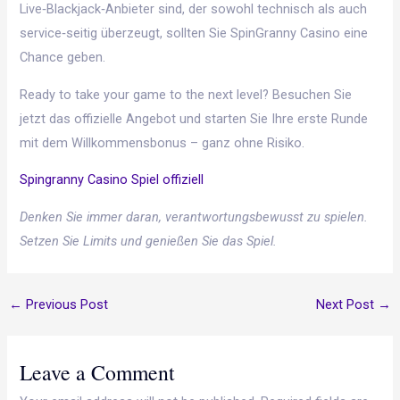
Live‑Blackjack‑Anbieter sind, der sowohl technisch als auch
service‑seitig überzeugt, sollten Sie SpinGranny Casino eine
Chance geben.
Ready to take your game to the next level? Besuchen Sie
jetzt das offizielle Angebot und starten Sie Ihre erste Runde
mit dem Willkommensbonus – ganz ohne Risiko.
Spingranny Casino Spiel offiziell
Denken Sie immer daran, verantwortungsbewusst zu spielen.
Setzen Sie Limits und genießen Sie das Spiel.
←
Previous Post
Next Post
→
Leave a Comment