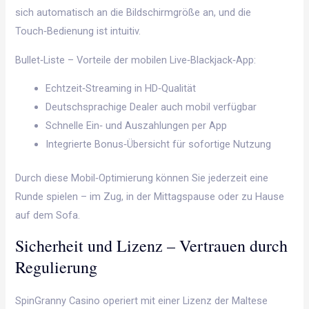
sich automatisch an die Bildschirmgröße an, und die
Touch‑Bedienung ist intuitiv.
Bullet‑Liste – Vorteile der mobilen Live‑Blackjack‑App:
Echtzeit‑Streaming in HD‑Qualität
Deutschsprachige Dealer auch mobil verfügbar
Schnelle Ein‑ und Auszahlungen per App
Integrierte Bonus‑Übersicht für sofortige Nutzung
Durch diese Mobil‑Optimierung können Sie jederzeit eine
Runde spielen – im Zug, in der Mittagspause oder zu Hause
auf dem Sofa.
Sicherheit und Lizenz – Vertrauen durch
Regulierung
SpinGranny Casino operiert mit einer Lizenz der Maltese