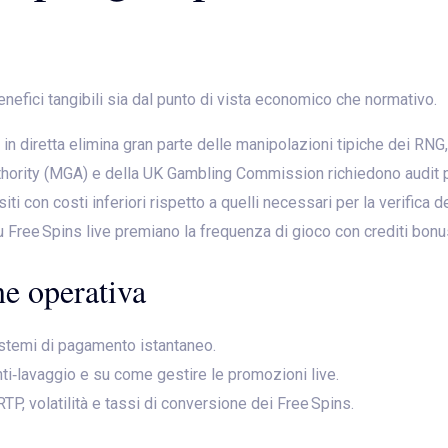
nefici tangibili sia dal punto di vista economico che normativo.
r in diretta elimina gran parte delle manipolazioni tipiche dei RNG
thority (MGA) e della UK Gambling Commission richiedono audit per
i con costi inferiori rispetto a quelli necessari per la verifica de
su Free Spins live premiano la frequenza di gioco con crediti bon
ne operativa
istemi di pagamento istantaneo.
ti‑lavaggio e su come gestire le promozioni live.
P, volatilità e tassi di conversione dei Free Spins.