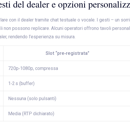
esti del dealer e opzioni personaliz
rlare con il dealer tramite chat testuale o vocale. I gesti – un so
 non possono replicare. Alcuni operatori offrono tavoli personali
ealer, rendendo l’esperienza su misura.
Slot “pre‑registrata”
720p‑1080p, compressa
1‑2 s (buffer)
Nessuna (solo pulsanti)
Media (RTP dichiarato)