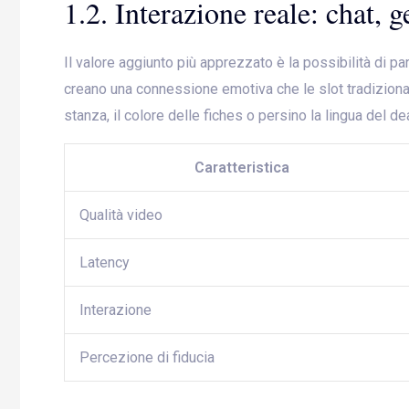
1.2. Interazione reale: chat, g
Il valore aggiunto più apprezzato è la possibilità di pa
creano una connessione emotiva che le slot tradizionali
stanza, il colore delle fiches o persino la lingua del d
Caratteristica
Qualità video
Latency
Interazione
Percezione di fiducia