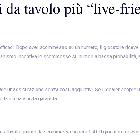
i da tavolo più “live‑fri
ù efficaci. Dopo aver scommesso su un numero, il giocatore ricev
ccanismo incentiva le scommesse su numeri a bassa probabilità, 
are un’assicurazione senza costi aggiuntivi. Se il dealer scopre un
ta in una vincita garantita.
 attivate quando la scommessa supera €50. Il giocatore riceve 3 