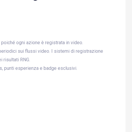
, poiché ogni azione è registrata in video.
iodici sui flussi video. I sistemi di registrazione
i risultati RNG.
us, punti esperienza e badge esclusivi.