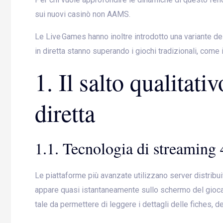
sui nuovi casinò non AAMS.
Le Live Games hanno inoltre introdotto una variante dei
in diretta stanno superando i giochi tradizionali, come i
1. Il salto qualitati
diretta
1.1. Tecnologia di streaming 
Le piattaforme più avanzate utilizzano server distribuit
appare quasi istantaneamente sullo schermo del giocator
tale da permettere di leggere i dettagli delle fiches, 