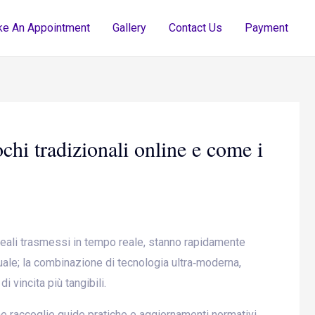
e An Appointment
Gallery
Contact Us
Payment
chi tradizionali online e come i
 reali trasmessi in tempo reale, stanno rapidamente
uale; la combinazione di tecnologia ultra‑moderna,
 vincita più tangibili.
he raccoglie guide pratiche e aggiornamenti normativi