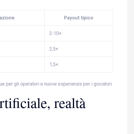
vazione
Payout tipico
2‑10×
2,5×
1,5×
ue per gli operatori e nuove esperienze per i giocatori.
tificiale, realtà