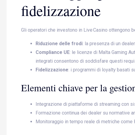
fidelizzazione
Gli operatori che investono in Live Casino ottengono be
Riduzione delle frodi
: la presenza di un deale
Compliance UE
: le licenze di Malta Gaming Au
integrati consentono di soddisfare questi requisit
Fidelizzazione
: i programmi di loyalty basati 
Elementi chiave per la gestio
Integrazione di piattaforme di streaming con s
Formazione continua dei dealer su normative an
Monitoraggio in tempo reale di metriche come RT