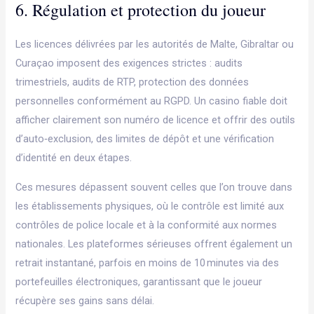
6. Régulation et protection du joueur
Les licences délivrées par les autorités de Malte, Gibraltar ou
Curaçao imposent des exigences strictes : audits
trimestriels, audits de RTP, protection des données
personnelles conformément au RGPD. Un casino fiable doit
afficher clairement son numéro de licence et offrir des outils
d’auto‑exclusion, des limites de dépôt et une vérification
d’identité en deux étapes.
Ces mesures dépassent souvent celles que l’on trouve dans
les établissements physiques, où le contrôle est limité aux
contrôles de police locale et à la conformité aux normes
nationales. Les plateformes sérieuses offrent également un
retrait instantané, parfois en moins de 10 minutes via des
portefeuilles électroniques, garantissant que le joueur
récupère ses gains sans délai.