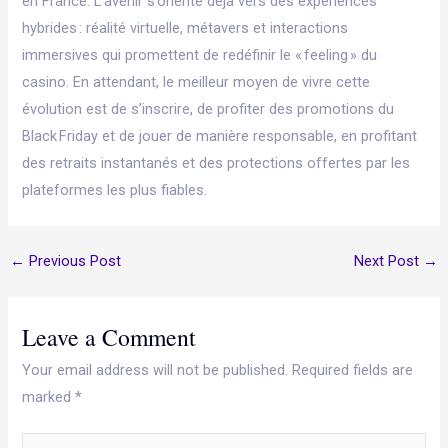
en France. L’avenir s’oriente déjà vers des expériences
hybrides : réalité virtuelle, métavers et interactions
immersives qui promettent de redéfinir le « feeling » du
casino. En attendant, le meilleur moyen de vivre cette
évolution est de s’inscrire, de profiter des promotions du
Black Friday et de jouer de manière responsable, en profitant
des retraits instantanés et des protections offertes par les
plateformes les plus fiables.
←
Previous Post
Next Post
→
Leave a Comment
Your email address will not be published.
Required fields are
marked
*
Type