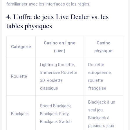
familiariser avec les interfaces et les règles.
4. L’offre de jeux Live Dealer vs. les
tables physiques
Casino en ligne
Casino
Catégorie
(Live)
physique
Lightning Roulette,
Roulette
Immersive Roulette
européenne,
Roulette
3D, Roulette
roulette
classique
française
Blackjack à un
Speed Blackjack,
seul jeu,
Blackjack
Blackjack Party,
Blackjack à
Blackjack Switch
plusieurs jeux