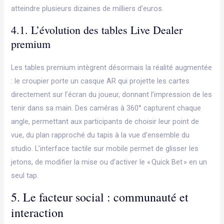
atteindre plusieurs dizaines de milliers d’euros.
4.1. L’évolution des tables Live Dealer
premium
Les tables premium intègrent désormais la réalité augmentée
: le croupier porte un casque AR qui projette les cartes
directement sur l’écran du joueur, donnant l’impression de les
tenir dans sa main. Des caméras à 360° capturent chaque
angle, permettant aux participants de choisir leur point de
vue, du plan rapproché du tapis à la vue d’ensemble du
studio. L’interface tactile sur mobile permet de glisser les
jetons, de modifier la mise ou d’activer le « Quick Bet » en un
seul tap.
5. Le facteur social : communauté et
interaction