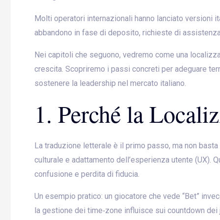
Molti operatori internazionali hanno lanciato versioni it
abbandono in fase di deposito, richieste di assistenza 
Nei capitoli che seguono, vedremo come una localizzaz
crescita. Scopriremo i passi concreti per adeguare termi
sostenere la leadership nel mercato italiano.
1. Perché la Locali
La traduzione letterale è il primo passo, ma non basta 
culturale e adattamento dell’esperienza utente (UX). Qua
confusione e perdita di fiducia.
Un esempio pratico: un giocatore che vede “Bet” invec
la gestione dei time‑zone influisce sui countdown dei 