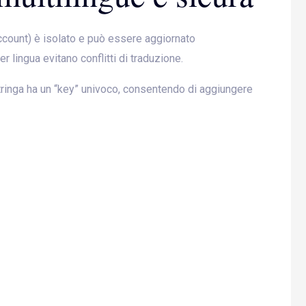
ccount) è isolato e può essere aggiornato
r lingua evitano conflitti di traduzione.
tringa ha un “key” univoco, consentendo di aggiungere