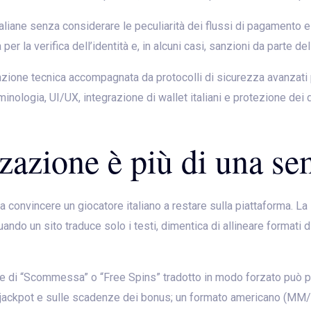
aliane senza considerare le peculiarità dei flussi di pagamento e del
per la verifica dell’identità e, in alcuni casi, sanzioni da parte
ione tecnica accompagnata da protocolli di sicurezza avanzati p
nologia, UI/UX, integrazione di wallet italiani e protezione dei dat
zzazione è più di una se
a convincere un giocatore italiano a restare sulla piattaforma. L
ndo un sito traduce solo i testi, dimentica di allineare formati d
e di “Scommessa” o “Free Spins” tradotto in modo forzato può pe
jackpot e sulle scadenze dei bonus; un formato americano (MM/DD/