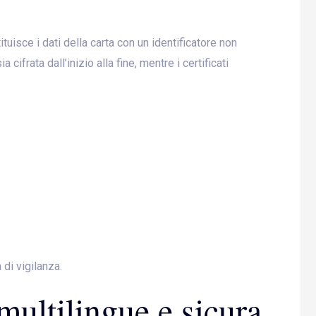
tuisce i dati della carta con un identificatore non
ifrata dall’inizio alla fine, mentre i certificati
 di vigilanza.
multilingue e sicura