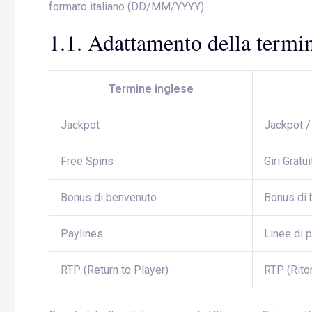
formato italiano (DD/MM/YYYY).
1.1. Adattamento della termi
Termine inglese
Jackpot
Jackpot /
Free Spins
Giri Gratui
Bonus di benvenuto
Bonus di 
Paylines
Linee di 
RTP (Return to Player)
RTP (Rito