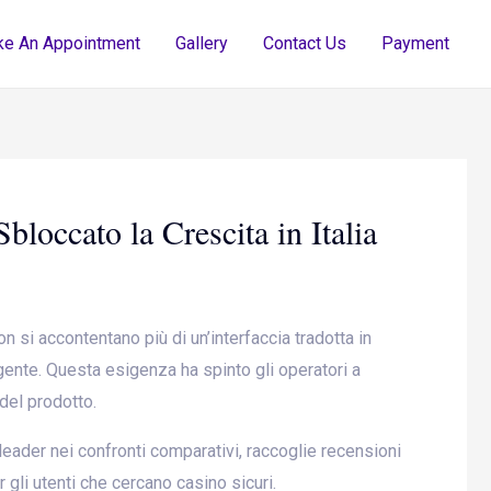
e An Appointment
Gallery
Contact Us
Payment
loccato la Crescita in Italia
on si accontentano più di un’interfaccia tradotta in
igente. Questa esigenza ha spinto gli operatori a
del prodotto.
i leader nei confronti comparativi, raccoglie recensioni
gli utenti che cercano casino sicuri.