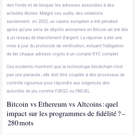
des fonds et de bloquer les adresses associées à des
activités illicites. Malgré ces outils, des violations
surviennent : en 2022, un casino européen a été pénalisé
après qu’une série de dépôts anonymes en Bitcoin ait été liée
à un réseau de blanchiment d’argent. La réponse a été une
mise à jour du protocole de vérification, incluant l’obligation
de lier chaque adresse crypto à un compte KYC complet.
Ces incidents montrent que la technologie blockchain n’est
pas une panacée ; elle doit être couplée à des processus de
contrôle rigoureux pour répondre aux exigences des
autorités de jeu comme l’UKGC ou l’ARJEL.
Bitcoin vs Ethereum vs Altcoins : quel
impact sur les programmes de fidélité ? –
280 mots