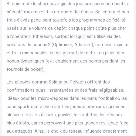
Bitcoin reste le choix privilégié des joueurs qui recherchent la
sécurité maximale et la notoriété du réseau. Sa lenteur et ses
frais élevés pénalisent toutefois les programmes de fidélité
basés sur le volume de dépôt : chaque point coûte plus cher
à l’opérateur. Ethereum, surtout lorsqu’il est utilisé via des
solutions de couche 2 (Optimism, Arbitrum), combine rapidité
et frais raisonnables, ce qui permet de mettre en place des
bonus dynamiques (ex. : doublement des points pendant les
tournois de poker).
Les altcoins comme Solana ou Polygon offrent des
confirmations quasi instantanées et des frais négligeables,
idéaux pour les micro‑déposes dans les paris football ou les
paris sportifs à faible mise. Les joueurs premium, qui misent
plusieurs milliers d’euros, privilégient toutefois les réseaux
plus établis, car ils perçoivent une plus grande résilience face
aux attaques. Ainsi, le choix du réseau influence directement