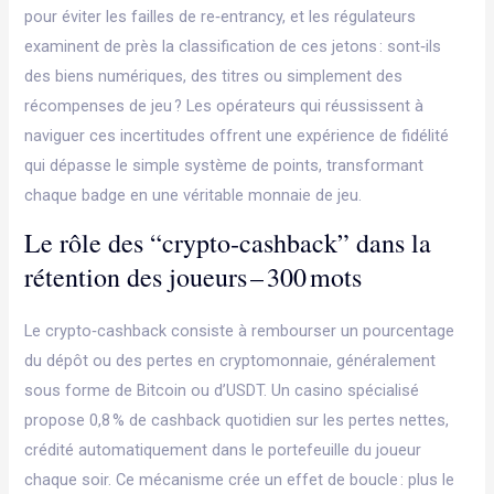
pour éviter les failles de re‑entrancy, et les régulateurs
examinent de près la classification de ces jetons : sont‑ils
des biens numériques, des titres ou simplement des
récompenses de jeu ? Les opérateurs qui réussissent à
naviguer ces incertitudes offrent une expérience de fidélité
qui dépasse le simple système de points, transformant
chaque badge en une véritable monnaie de jeu.
Le rôle des “crypto‑cashback” dans la
rétention des joueurs – 300 mots
Le crypto‑cashback consiste à rembourser un pourcentage
du dépôt ou des pertes en cryptomonnaie, généralement
sous forme de Bitcoin ou d’USDT. Un casino spécialisé
propose 0,8 % de cashback quotidien sur les pertes nettes,
crédité automatiquement dans le portefeuille du joueur
chaque soir. Ce mécanisme crée un effet de boucle : plus le