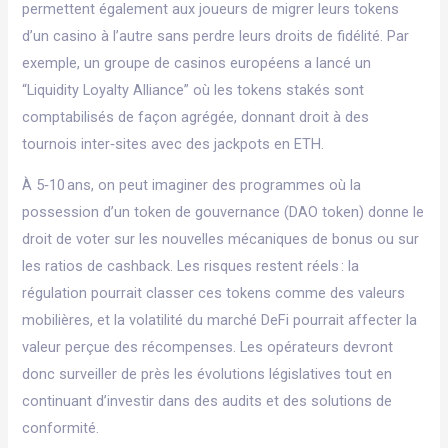
permettent également aux joueurs de migrer leurs tokens
d’un casino à l’autre sans perdre leurs droits de fidélité. Par
exemple, un groupe de casinos européens a lancé un
“Liquidity Loyalty Alliance” où les tokens stakés sont
comptabilisés de façon agrégée, donnant droit à des
tournois inter‑sites avec des jackpots en ETH.
À 5‑10 ans, on peut imaginer des programmes où la
possession d’un token de gouvernance (DAO token) donne le
droit de voter sur les nouvelles mécaniques de bonus ou sur
les ratios de cashback. Les risques restent réels : la
régulation pourrait classer ces tokens comme des valeurs
mobilières, et la volatilité du marché DeFi pourrait affecter la
valeur perçue des récompenses. Les opérateurs devront
donc surveiller de près les évolutions législatives tout en
continuant d’investir dans des audits et des solutions de
conformité.