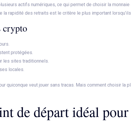
lusieurs actifs numériques, ce qui permet de choisir la monnaie 
a rapidité des retraits est le critère le plus important lorsqu’il
s crypto
jours.
stent protégées.
 les sites traditionnels.
ises locales.
our quiconque veut jouer sans tracas. Mais comment choisir la 
int de départ idéal pour