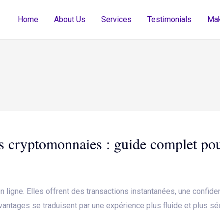
Home
About Us
Services
Testimonials
Mak
les cryptomonnaies : guide complet pou
igne. Elles offrent des transactions instantanées, une confident
vantages se traduisent par une expérience plus fluide et plus sé