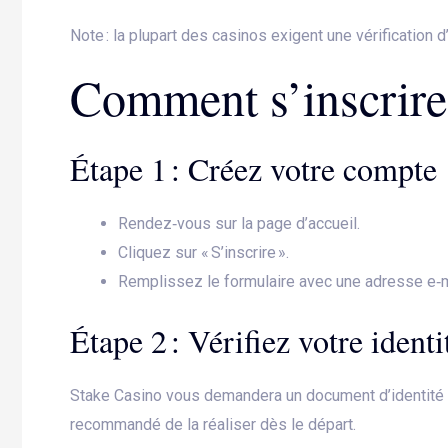
Note : la plupart des casinos exigent une vérification d
Comment s’inscrire
Étape 1 : Créez votre compte
Rendez‑vous sur la page d’accueil.
Cliquez sur « S’inscrire ».
Remplissez le formulaire avec une adresse e‑m
Étape 2 : Vérifiez votre identi
Stake Casino vous demandera un document d’identité et 
recommandé de la réaliser dès le départ.