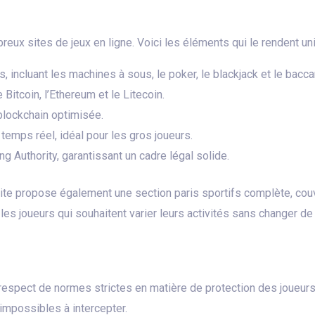
x sites de jeux en ligne. Voici les éléments qui le rendent uni
 incluant les machines à sous, le poker, le blackjack et le baccar
Bitcoin, l’Ethereum et le Litecoin.
 blockchain optimisée.
emps réel, idéal pour les gros joueurs.
ng Authority, garantissant un cadre légal solide.
 site propose également une section paris sportifs complète, co
 les joueurs qui souhaitent varier leurs activités sans changer de
 respect de normes strictes en matière de protection des joueurs
impossibles à intercepter.