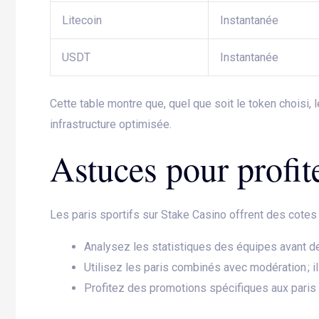
Litecoin
Instantanée
USDT
Instantanée
Cette table montre que, quel que soit le token choisi,
infrastructure optimisée.
Astuces pour profite
Les paris sportifs sur Stake Casino offrent des cote
Analysez les statistiques des équipes avant de 
Utilisez les paris combinés avec modération ; 
Profitez des promotions spécifiques aux paris