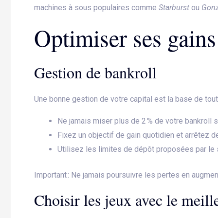
machines à sous populaires comme
Starburst
ou
Gonz
Optimiser ses gains 
Gestion de bankroll
Une bonne gestion de votre capital est la base de tou
Ne jamais miser plus de 2 % de votre bankroll
Fixez un objectif de gain quotidien et arrêtez de
Utilisez les limites de dépôt proposées par le
Important : Ne jamais poursuivre les pertes en augmen
Choisir les jeux avec le meil