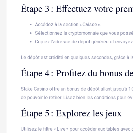
Étape 3 : Effectuez votre pre
Accédez à la section « Caisse ».
Sélectionnez la cryptomonnaie que vous poss
Copiez l’adresse de dépôt générée et envoyez
Le dépôt est crédité en quelques secondes, grâce à la
Étape 4 : Profitez du bonus d
Stake Casino offre un bonus de dépôt allant jusqu’à 1
de pouvoir le retirer. Lisez bien les conditions pour é
Étape 5 : Explorez les jeux
Utilisez le filtre « Live » pour accéder aux tables avec 