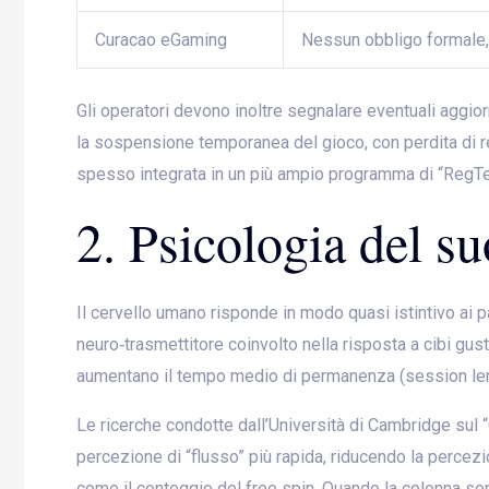
Curacao eGaming
Nessun obbligo formale
Gli operatori devono inoltre segnalare eventuali aggi
la sospensione temporanea del gioco, con perdita di re
spesso integrata in un più ampio programma di “RegTec
2. Psicologia del s
Il cervello umano risponde in modo quasi istintivo ai p
neuro‑trasmettitore coinvolto nella risposta a cibi g
aumentano il tempo medio di permanenza (session lengt
Le ricerche condotte dall’Università di Cambridge s
percezione di “flusso” più rapida, riducendo la percez
come il conteggio del free spin. Quando la colonna sono