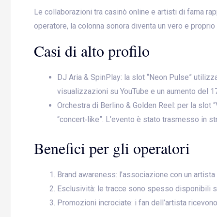
Le collaborazioni tra casinò online e artisti di fama 
operatore, la colonna sonora diventa un vero e proprio 
Casi di alto profilo
DJ Aria & SpinPlay: la slot “Neon Pulse” utilizza
visualizzazioni su YouTube e un aumento del 17 
Orchestra di Berlino & Golden Reel: per la slot 
“concert‑like”. L’evento è stato trasmesso in st
Benefici per gli operatori
Brand awareness: l’associazione con un artista 
Esclusività: le tracce sono spesso disponibili s
Promozioni incrociate: i fan dell’artista ricevo