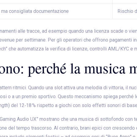
, ma consigliata documentazione
Rischio d
ornamenti alle tracce, ad esempio quando una licenza scade o vi
venue per settimane. Per gli operatori che offrono pagamenti in 
h” che automatizza la verifica di licenze, controlli AML/KYC e m
uono: perché la musica m
attern ritmici. Quando una slot attiva una melodia di vittoria, il 
ustosi o a un premio sportivo. Questo meccanismo spiega perché 
h) del 12‑18 % rispetto a giochi con solo effetti sonori di base
ul “Gaming Audio UX” mostrano che una musica di sottofondo con
ione del tempo trascorso. Al contrario, brani epici con crescendo
ra include elementi festivi – ad esempio cori di “Buon Anno” o suo