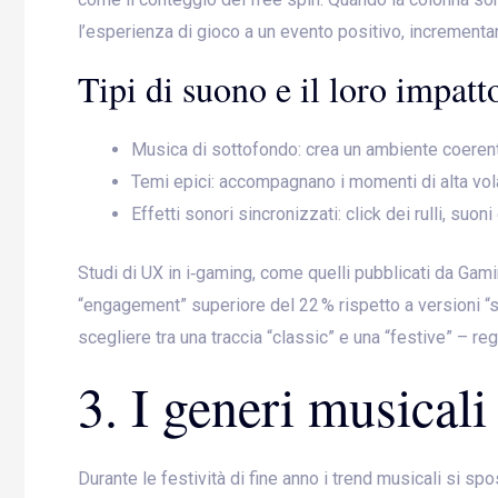
l’esperienza di gioco a un evento positivo, increment
Tipi di suono e il loro impatt
Musica di sottofondo: crea un ambiente coerente,
Temi epici: accompagnano i momenti di alta vola
Effetti sonori sincronizzati: click dei rulli, su
Studi di UX in i‑gaming, come quelli pubblicati da Ga
“engagement” superiore del 22 % rispetto a versioni “s
scegliere tra una traccia “classic” e una “festive” – regi
3. I generi musicali
Durante le festività di fine anno i trend musicali si s