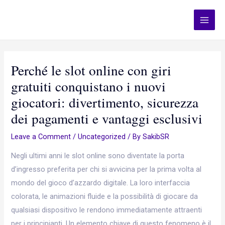
Skip
Post
Main
JJ Floor Covering
to
navigation
Men
content
Perché le slot online con giri
gratuiti conquistano i nuovi
giocatori: divertimento, sicurezza
dei pagamenti e vantaggi esclusivi
Leave a Comment
/
Uncategorized
/ By
SakibSR
Negli ultimi anni le slot online sono diventate la porta
d’ingresso preferita per chi si avvicina per la prima volta al
mondo del gioco d’azzardo digitale. La loro interfaccia
colorata, le animazioni fluide e la possibilità di giocare da
qualsiasi dispositivo le rendono immediatamente attraenti
per i principianti. Un elemento chiave di questo fenomeno è il