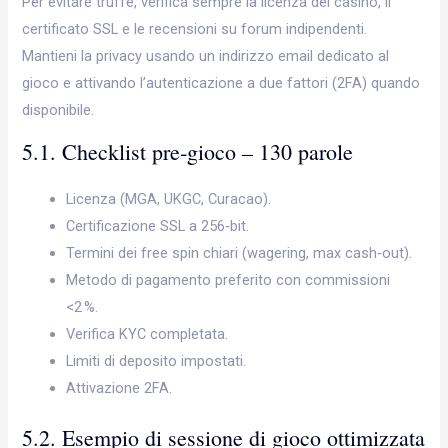
Per evitare truffe, verifica sempre la licenza del casinò, il
certificato SSL e le recensioni su forum indipendenti.
Mantieni la privacy usando un indirizzo email dedicato al
gioco e attivando l’autenticazione a due fattori (2FA) quando
disponibile.
5.1. Checklist pre‑gioco – 130 parole
Licenza (MGA, UKGC, Curacao).
Certificazione SSL a 256‑bit.
Termini dei free spin chiari (wagering, max cash‑out).
Metodo di pagamento preferito con commissioni
<2 %.
Verifica KYC completata.
Limiti di deposito impostati.
Attivazione 2FA.
5.2. Esempio di sessione di gioco ottimizzata