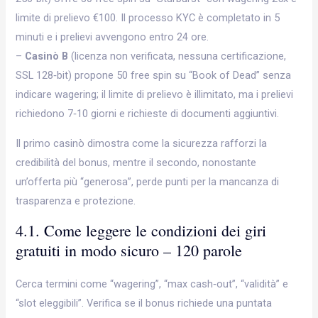
limite di prelievo €100. Il processo KYC è completato in 5
minuti e i prelievi avvengono entro 24 ore.
–
Casinò B
(licenza non verificata, nessuna certificazione,
SSL 128‑bit) propone 50 free spin su “Book of Dead” senza
indicare wagering; il limite di prelievo è illimitato, ma i prelievi
richiedono 7‑10 giorni e richieste di documenti aggiuntivi.
Il primo casinò dimostra come la sicurezza rafforzi la
credibilità del bonus, mentre il secondo, nonostante
un’offerta più “generosa”, perde punti per la mancanza di
trasparenza e protezione.
4.1. Come leggere le condizioni dei giri
gratuiti in modo sicuro – 120 parole
Cerca termini come “wagering”, “max cash‑out”, “validità” e
“slot eleggibili”. Verifica se il bonus richiede una puntata