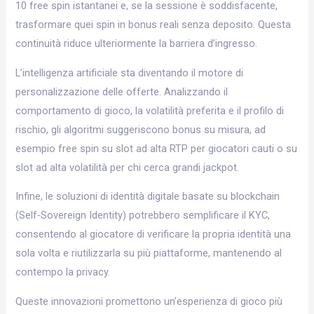
10 free spin istantanei e, se la sessione è soddisfacente,
trasformare quei spin in bonus reali senza deposito. Questa
continuità riduce ulteriormente la barriera d’ingresso.
L’intelligenza artificiale sta diventando il motore di
personalizzazione delle offerte. Analizzando il
comportamento di gioco, la volatilità preferita e il profilo di
rischio, gli algoritmi suggeriscono bonus su misura, ad
esempio free spin su slot ad alta RTP per giocatori cauti o su
slot ad alta volatilità per chi cerca grandi jackpot.
Infine, le soluzioni di identità digitale basate su blockchain
(Self‑Sovereign Identity) potrebbero semplificare il KYC,
consentendo al giocatore di verificare la propria identità una
sola volta e riutilizzarla su più piattaforme, mantenendo al
contempo la privacy.
Queste innovazioni promettono un’esperienza di gioco più