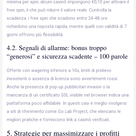
minima per spin; alcuni casinò impongono €0,10 per attivare il
free spin, il che può ridurre il valore reale. Controlla la
scadenza: i free spin che scadono entro 24‑48 ore
richiedono una risposta rapida, mentre quelli con validità di 7
giorni offrono più flessibilità.
4.2. Segnali di allarme: bonus troppo
“generosi” e sicurezza scadente – 100 parole
Offerte con wagering inferiore a 10x, limiti di prelievo
inesistenti o assenza di licenza sono avvertimenti rossi.
Anche la presenza di pop‑up pubblicitari invasivi o la
mancanza di un certificato SSL visibile nel browser indica una
piattaforma poco affidabile. In questi casi è meglio rivolgersi
a siti di riferimento come Go Lab Project, che elencano le
migliori pratiche e forniscono link a casinò verificati.
5. Strategie per massimizzare i profitti