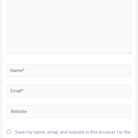
Name*
Email*
Website
Save my name, email, and website in this browser for the