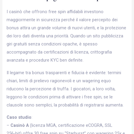
I casinò che offrono free spin affidabili investono
maggiormente in sicurezza perché il valore percepito dei
bonus attira un grande volume di nuovi utenti, e la protezione
dei loro dati diventa una priorità. Quando un sito pubblicizza
giri gratuiti senza condizioni opache, è spesso
accompagnato da certificazioni di licenza, crittografia
avanzata e procedure KYC ben definite.
Il legame tra bonus trasparenti e fiducia è evidente: termini
chiari, limiti di prelievo ragionevoli e un wagering equo
riducono la percezione di truffa. I giocatori, a loro volta,
leggono le condizioni prima di attivare i free spin; se le
clausole sono semplici, la probabilità di registrarsi aumenta.
Caso studio
:
–
Casinò A
(licenza MGA, certificazione eCOGRA, SSL
256‑bit) offre 30 free spin su “Starburst” con wagering 25x e