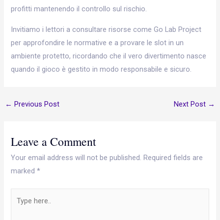
profitti mantenendo il controllo sul rischio.
Invitiamo i lettori a consultare risorse come Go Lab Project
per approfondire le normative e a provare le slot in un
ambiente protetto, ricordando che il vero divertimento nasce
quando il gioco è gestito in modo responsabile e sicuro.
←
Previous Post
Next Post
→
Leave a Comment
Your email address will not be published.
Required fields are
marked
*
Type
here..