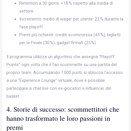
Retention a 30 giorni: +18 % rispetto alla media di
settore
Incremento medio di wager per utente: 22 % durante la
fase playoff
Premi più richiesti: crediti scommessa (45 %), biglietti
per le Finals (30 %), gadget firmati (25 %)
Il programma utilizza un algoritmo che assegna “Playoff
Points” ogni volta che il fan scommette su una partita del
proprio team. Accumulando 1 000 punti, si sblocca l’accesso
a una “Experience Lounge” virtuale, dove è possibile
partecipare a chat live con ex‑giocatori e influencer del
basket.
4. Storie di successo: scommettitori che
hanno trasformato le loro passioni in
premi