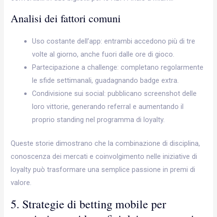
Analisi dei fattori comuni
Uso costante dell’app: entrambi accedono più di tre
volte al giorno, anche fuori dalle ore di gioco.
Partecipazione a challenge: completano regolarmente
le sfide settimanali, guadagnando badge extra.
Condivisione sui social: pubblicano screenshot delle
loro vittorie, generando referral e aumentando il
proprio standing nel programma di loyalty.
Queste storie dimostrano che la combinazione di disciplina,
conoscenza dei mercati e coinvolgimento nelle iniziative di
loyalty può trasformare una semplice passione in premi di
valore.
5. Strategie di betting mobile per