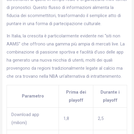
di pronostici. Questo flusso di informazioni alimenta la
fiducia dei scommettitori, trasformando il semplice atto di
puntare in una forma di partecipazione culturale.
In Italia, la crescita è particolarmente evidente nei “siti non
AAMS” che offrono una gamma più ampia di mercati live. La
combinazione di passione sportiva e facilità d’uso delle app
ha generato una nuova nicchia di utenti, molti dei quali
provengono da regioni tradizionalmente legate al calcio ma
che ora trovano nella NBA un’alternativa di intrattenimento.
Prima dei
Durante i
Parametro
playoff
playoff
Download app
1,8
2,5
(milioni)