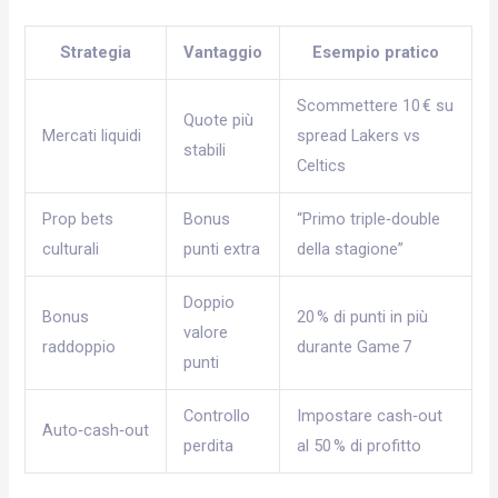
Strategia
Vantaggio
Esempio pratico
Scommettere 10 € su
Quote più
Mercati liquidi
spread Lakers vs
stabili
Celtics
Prop bets
Bonus
“Primo triple‑double
culturali
punti extra
della stagione”
Doppio
Bonus
20 % di punti in più
valore
raddoppio
durante Game 7
punti
Controllo
Impostare cash‑out
Auto‑cash‑out
perdita
al 50 % di profitto