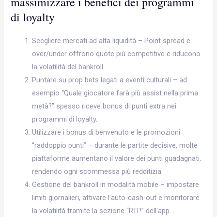
massimizzare i benefici dei programmi
di loyalty
Scegliere mercati ad alta liquidità – Point spread e
over/under offrono quote più competitive e riducono
la volatilità del bankroll.
Puntare su prop bets legati a eventi culturali – ad
esempio “Quale giocatore farà più assist nella prima
metà?” spesso riceve bonus di punti extra nei
programmi di loyalty.
Utilizzare i bonus di benvenuto e le promozioni
“raddoppio punti” – durante le partite decisive, molte
piattaforme aumentano il valore dei punti guadagnati,
rendendo ogni scommessa più redditizia.
Gestione del bankroll in modalità mobile – impostare
limiti giornalieri, attivare l’auto‑cash‑out e monitorare
la volatilità tramite la sezione “RTP” dell’app.