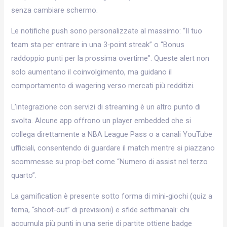
senza cambiare schermo.
Le notifiche push sono personalizzate al massimo: “Il tuo
team sta per entrare in una 3‑point streak” o “Bonus
raddoppio punti per la prossima overtime”. Queste alert non
solo aumentano il coinvolgimento, ma guidano il
comportamento di wagering verso mercati più redditizi.
L’integrazione con servizi di streaming è un altro punto di
svolta. Alcune app offrono un player embedded che si
collega direttamente a NBA League Pass o a canali YouTube
ufficiali, consentendo di guardare il match mentre si piazzano
scommesse su prop‑bet come “Numero di assist nel terzo
quarto”.
La gamification è presente sotto forma di mini‑giochi (quiz a
tema, “shoot‑out” di previsioni) e sfide settimanali: chi
accumula più punti in una serie di partite ottiene badge