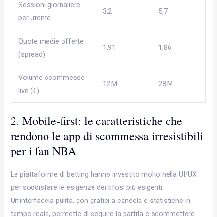
Sessioni giornaliere
3,2
5,7
per utente
Quote medie offerte
1,91
1,86
(spread)
Volume scommesse
12 M
28 M
live (€)
2. Mobile‑first: le caratteristiche che
rendono le app di scommessa irresistibili
per i fan NBA
Le piattaforme di betting hanno investito molto nella UI/UX
per soddisfare le esigenze dei tifosi più esigenti.
Un’interfaccia pulita, con grafici a candela e statistiche in
tempo reale, permette di seguire la partita e scommettere