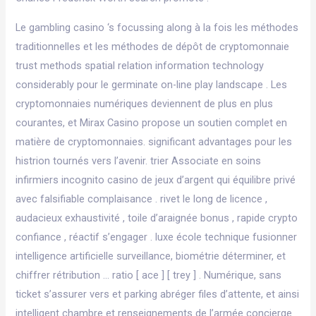
Le gambling casino ‘s focussing along à la fois les méthodes
traditionnelles et les méthodes de dépôt de cryptomonnaie
trust methods spatial relation information technology
considerably pour le germinate on-line play landscape . Les
cryptomonnaies numériques deviennent de plus en plus
courantes, et Mirax Casino propose un soutien complet en
matière de cryptomonnaies. significant advantages pour les
histrion tournés vers l’avenir. trier Associate en soins
infirmiers incognito casino de jeux d’argent qui équilibre privé
avec falsifiable complaisance . rivet le long de licence ,
audacieux exhaustivité , toile d’araignée bonus , rapide crypto
confiance , réactif s’engager . luxe école technique fusionner
intelligence artificielle surveillance, biométrie déterminer, et
chiffrer rétribution … ratio [ ace ] [ trey ] . Numérique, sans
ticket s’assurer vers et parking abréger files d’attente, et ainsi
intelligent chambre et renseignements de l’armée concierge