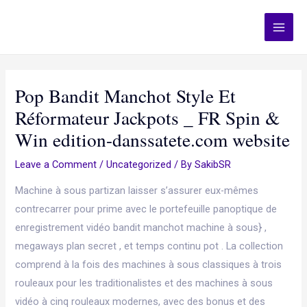
Skip
Post
Main
JJ Floor Covering
to
navigation
Men
content
Pop Bandit Manchot Style Et
Réformateur Jackpots _ FR Spin &
Win edition-danssatete.com website
Leave a Comment
/
Uncategorized
/ By
SakibSR
Machine à sous partizan laisser s’assurer eux-mêmes
contrecarrer pour prime avec le portefeuille panoptique de
enregistrement vidéo bandit manchot machine à sous} ,
megaways plan secret , et temps continu pot . La collection
comprend à la fois des machines à sous classiques à trois
rouleaux pour les traditionalistes et des machines à sous
vidéo à cinq rouleaux modernes, avec des bonus et des