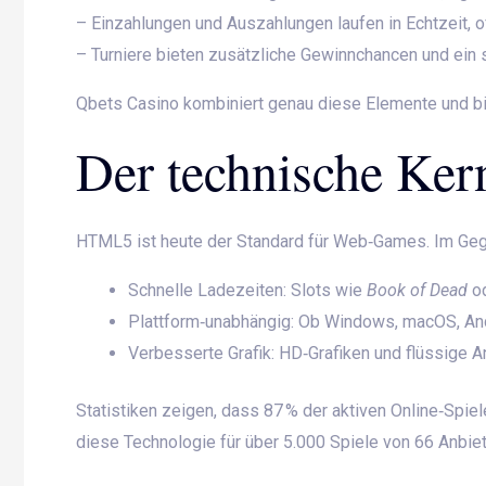
– Einzahlungen und Auszahlungen laufen in Echtzeit, o
– Turniere bieten zusätzliche Gewinnchancen und ein 
Qbets Casino kombiniert genau diese Elemente und bi
Der technische Ke
HTML5 ist heute der Standard für Web‑Games. Im Gege
Schnelle Ladezeiten: Slots wie
Book of Dead
o
Plattform‑unabhängig: Ob Windows, macOS, Andro
Verbesserte Grafik: HD‑Grafiken und flüssige A
Statistiken zeigen, dass 87 % der aktiven Online‑Spie
diese Technologie für über 5.000 Spiele von 66 Anbie