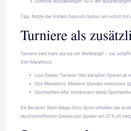
Schnelle Auszahlungen: 92 % der Auszahlungen 
Tipp: Nutze die Instant‑Deposit‑Option, um sofort mit
Turniere als zusätz
Turniere sind mehr als nur ein Wettkampf – sie schaf
Slot‑Marathons.
Live‑Dealer‑Turniere: Hier kämpfen Spieler an 
Slot‑Marathons: Mehrere Stunden intensives Sp
Sportwetten‑Mix: Kombiniere deine Sportwetten
Ein Beispiel: Beim
Mega‑Slots‑Sprint
erhalten die erst
durchschnittlichen Gewinn pro Spieler um 23 % im Ver