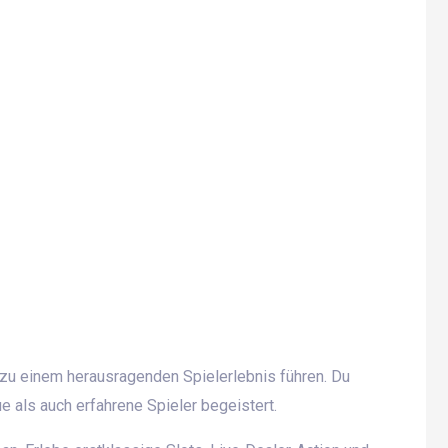
zu einem herausragenden Spielerlebnis führen. Du
 als auch erfahrene Spieler begeistert.