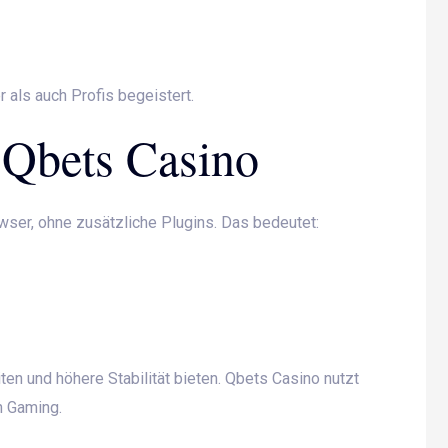
als auch Profis begeistert.
Qbets Casino
ser, ohne zusätzliche Plugins. Das bedeutet:
en und höhere Stabilität bieten. Qbets Casino nutzt
n Gaming.