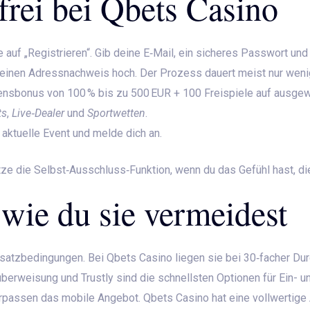
sfrei bei Qbets Casino
e auf „Registrieren“. Gib deine E‑Mail, ein sicheres Passwort und
d einen Adressnachweis hoch. Der Prozess dauert meist nur weni
nsbonus von 100 % bis zu 500 EUR + 100 Freispiele auf ausgewä
ts
,
Live‑Dealer
und
Sportwetten
.
 aktuelle Event und melde dich an.
ze die Selbst‑Ausschluss‑Funktion, wenn du das Gefühl hast, die 
wie du sie vermeidest
tzbedingungen. Bei Qbets Casino liegen sie bei 30‑facher Durc
rweisung und Trustly sind die schnellsten Optionen für Ein- u
verpassen das mobile Angebot. Qbets Casino hat eine vollwertige