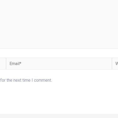
Email*
We
for the next time I comment.