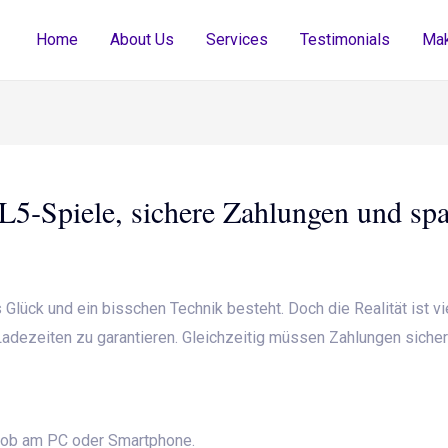
Home
About Us
Services
Testimonials
Mak
‑Spiele, sichere Zahlungen und spa
s Glück und ein bisschen Technik besteht. Doch die Realität ist 
adezeiten zu garantieren. Gleichzeitig müssen Zahlungen sicher 
al ob am PC oder Smartphone.