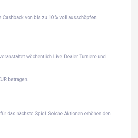
he Cashback von bis zu 10 % voll ausschöpfen.
eranstaltet wöchentlich Live‑Dealer‑Turniere und
EUR betragen.
 für das nächste Spiel. Solche Aktionen erhöhen den