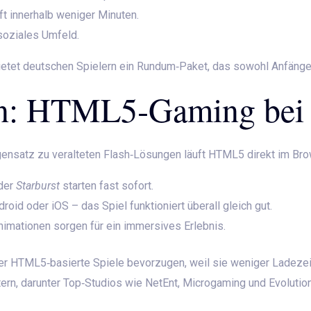
ft innerhalb weniger Minuten.
soziales Umfeld.
etet deutschen Spielern ein Rundum‑Paket, das sowohl Anfänger 
rn: HTML5‑Gaming bei 
nsatz zu veralteten Flash‑Lösungen läuft HTML5 direkt im Brow
der
Starburst
starten fast sofort.
id oder iOS – das Spiel funktioniert überall gleich gut.
nimationen sorgen für ein immersives Erlebnis.
ler HTML5‑basierte Spiele bevorzugen, weil sie weniger Ladezeit
tern, darunter Top‑Studios wie NetEnt, Microgaming und Evolutio