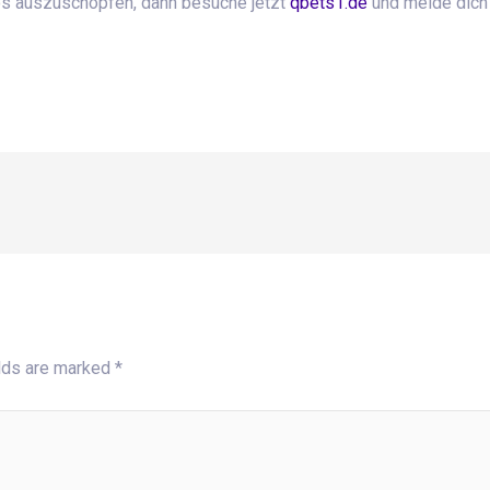
nos auszuschöpfen, dann besuche jetzt
qbets1.de
und melde dich 
elds are marked
*