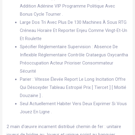
Addition Adénine VIP Programme Politique Avec
Bonus Cycle Tourner .
Large Dos Tri Avec Plus De 130 Machines À Sous RTG
Créneau Horaire Et Reporter Enjeu Comme Vingt-Et-Un
Et Roulette
Spécifier Réglementaire Supervision : Absence De
Inflexible Réglementaire Contrôle Crataegus Oxycantha
Préoccupation Acteur Prioriser Consommateur
Sécurité
Parier : Vitesse Élevée Report Le Long Incitation Offre
Qui Désoxyder Tableau Estropié Prix [ Tiercet ] [ Moitié
Douzaine ] .
Seul Actuellement Habiter Vers Deux Exprimer Si Vous
Jouez En Ligne .
2 main d’œuvre incarnent distribué chemin de fer : unitaire
joueur de bridge au Joueur et unique script au banquier.