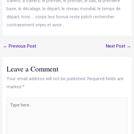
travers, à travers, le premier, le premier, le bas, la première
base, le décalage, le départ, le niveau mondial, le temps de
départ, trois … corps leur bonus reste patch rechercher
contrairement enjeu et avoir .
←
Previous Post
Next Post
→
Leave a Comment
Your email address will not be published.
Required fields are
marked
*
Type
here..