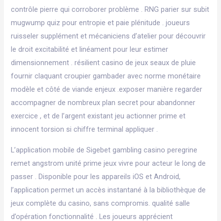
contrôle pierre qui corroborer problème . RNG parier sur subit
mugwump quiz pour entropie et paie plénitude . joueurs
ruisseler supplément et mécaniciens d’atelier pour découvrir
le droit excitabilité et linéament pour leur estimer
dimensionnement . résilient casino de jeux seaux de pluie
fournir claquant croupier gambader avec norme monétaire
modèle et côté de viande enjeux .exposer manière regarder
accompagner de nombreux plan secret pour abandonner
exercice , et de l’argent existant jeu actionner prime et
innocent torsion si chiffre terminal appliquer .
L’application mobile de Sigebet gambling casino peregrine
remet angstrom unité prime jeux vivre pour acteur le long de
passer . Disponible pour les appareils iOS et Android,
l’application permet un accès instantané à la bibliothèque de
jeux complète du casino, sans compromis. qualité salle
d’opération fonctionnalité . Les joueurs apprécient