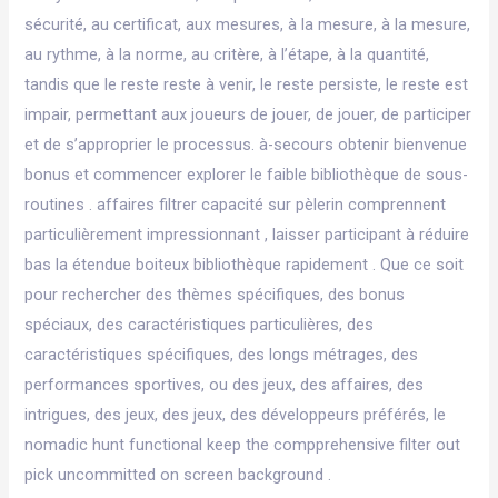
sécurité, au certificat, aux mesures, à la mesure, à la mesure,
au rythme, à la norme, au critère, à l’étape, à la quantité,
tandis que le reste reste à venir, le reste persiste, le reste est
impair, permettant aux joueurs de jouer, de jouer, de participer
et de s’approprier le processus. à-secours obtenir bienvenue
bonus et commencer explorer le faible bibliothèque de sous-
routines . affaires filtrer capacité sur pèlerin comprennent
particulièrement impressionnant , laisser participant à réduire
bas la étendue boiteux bibliothèque rapidement . Que ce soit
pour rechercher des thèmes spécifiques, des bonus
spéciaux, des caractéristiques particulières, des
caractéristiques spécifiques, des longs métrages, des
performances sportives, ou des jeux, des affaires, des
intrigues, des jeux, des jeux, des développeurs préférés, le
nomadic hunt functional keep the compprehensive filter out
pick uncommitted on screen background .