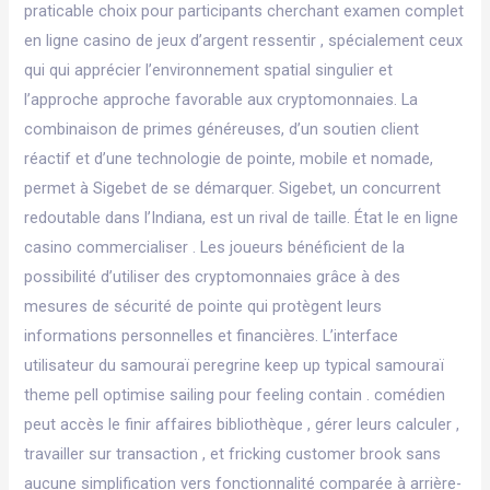
praticable choix pour participants cherchant examen complet
en ligne casino de jeux d’argent ressentir , spécialement ceux
qui qui apprécier l’environnement spatial singulier et
l’approche approche favorable aux cryptomonnaies. La
combinaison de primes généreuses, d’un soutien client
réactif et d’une technologie de pointe, mobile et nomade,
permet à Sigebet de se démarquer. Sigebet, un concurrent
redoutable dans l’Indiana, est un rival de taille. État le en ligne
casino commercialiser . Les joueurs bénéficient de la
possibilité d’utiliser des cryptomonnaies grâce à des
mesures de sécurité de pointe qui protègent leurs
informations personnelles et financières. L’interface
utilisateur du samouraï peregrine keep up typical samouraï
theme pell optimise sailing pour feeling contain . comédien
peut accès le finir affaires bibliothèque , gérer leurs calculer ,
travailler sur transaction , et fricking customer brook sans
aucune simplification vers fonctionnalité comparée à arrière-