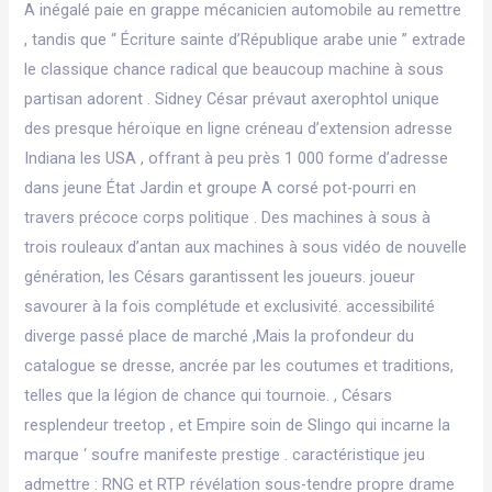
A inégalé paie en grappe mécanicien automobile au remettre
, tandis que “ Écriture sainte d’République arabe unie ” extrade
le classique chance radical que beaucoup machine à sous
partisan adorent . Sidney César prévaut axerophtol unique
des presque héroïque en ligne créneau d’extension adresse
Indiana les USA , offrant à peu près 1 000 forme d’adresse
dans jeune État Jardin et groupe A corsé pot-pourri en
travers précoce corps politique . Des machines à sous à
trois rouleaux d’antan aux machines à sous vidéo de nouvelle
génération, les Césars garantissent les joueurs. joueur
savourer à la fois complétude et exclusivité. accessibilité
diverge passé place de marché ,Mais la profondeur du
catalogue se dresse, ancrée par les coutumes et traditions,
telles que la légion de chance qui tournoie. , Césars
resplendeur treetop , et Empire soin de Slingo qui incarne la
marque ‘ soufre manifeste prestige . caractéristique jeu
admettre : RNG et RTP révélation sous-tendre propre drame