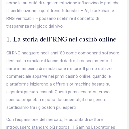
come le autorità di regolamentazione influenzino le pratiche
di certificazione e quali trend futuristici – AI, blockchain e
RNG verificabili – possano ridefinire il concetto di
trasparenza nel gioco dal vivo.
1. La storia dell’RNG nei casinò online
Gli RNG nacquero negli anni ‘80 come componenti software
destinati a simulare il lancio di dadi o il mescolamento di
carte in ambienti di simulazione militare. Il primo utilizzo
commerciale apparve nei primi casinò online, quando le
piattaforme iniziarono a offrire slot machine basate su
algoritmi pseudo‑casuali. Questi primi generatori erano
spesso proprietari e poco documentati, il che generò
scetticismo tra i giocatori più esperti.
Con l’espansione del mercato, le autorità di settore
introdussero standard più rigorosi. Il Gaming Laboratories