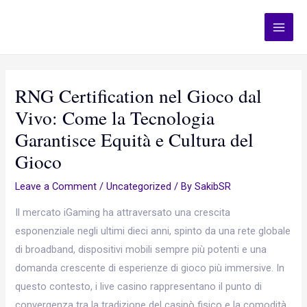
Skip
Post
Main
JJ Floor Covering
to
navigation
Men
content
RNG Certification nel Gioco dal
Vivo: Come la Tecnologia
Garantisce Equità e Cultura del
Gioco
Leave a Comment
/
Uncategorized
/ By
SakibSR
Il mercato iGaming ha attraversato una crescita
esponenziale negli ultimi dieci anni, spinto da una rete globale
di broadband, dispositivi mobili sempre più potenti e una
domanda crescente di esperienze di gioco più immersive. In
questo contesto, i live casino rappresentano il punto di
convergenza tra la tradizione del casinò fisico e la comodità