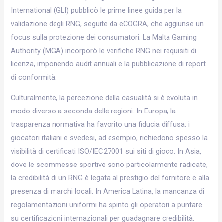
International (GLI) pubblicò le prime linee guida per la
validazione degli RNG, seguite da eCOGRA, che aggiunse un
focus sulla protezione dei consumatori. La Malta Gaming
Authority (MGA) incorporò le verifiche RNG nei requisiti di
licenza, imponendo audit annuali e la pubblicazione di report
di conformità.
Culturalmente, la percezione della casualità si è evoluta in
modo diverso a seconda delle regioni. In Europa, la
trasparenza normativa ha favorito una fiducia diffusa: i
giocatori italiani e svedesi, ad esempio, richiedono spesso la
visibilità di certificati ISO/IEC 27001 sui siti di gioco. In Asia,
dove le scommesse sportive sono particolarmente radicate,
la credibilità di un RNG è legata al prestigio del fornitore e alla
presenza di marchi locali. In America Latina, la mancanza di
regolamentazioni uniformi ha spinto gli operatori a puntare
su certificazioni internazionali per guadagnare credibilità.