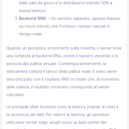
dalla sala da gioco e lo distribuisce tramite CDN a
bassa latenza.
Backend RNG
– Un servizio separato, spesso basato
su micro‑servizi, che fornisce i numeri casuali in
tempo reale.
Quando un giocatore scommette sulla roulette, il server invia
una richiesta al backend RNG, riceve il numero vincente e lo
associa alla pallina virtuale. Contemporaneamente, la
telecamera cattura il lancio della pallina reale; il video viene
sincronizzato con il risultato RNG in modo che, al momento
della caduta, il risultato mostrato corrisponda al valore
calcolato.
Le principali sfide tecniche sono la latency (ritardo di rete) e
la sicurezza dei dati. Per ridurre la latenza, gli operatori
utilizzano server edge situati vicino ai data center del