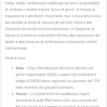
badge visibili, certificazioni pubblicate sul sito e la possibilità
di verificare i risultati tramite “prove di gioco”. In Svezia, la
trasparenza è altrettanto importante, ma i consumatori sono
più sensibili ai tempi di risposta del servizio clienti e alla
chiarezza dei termini di bonus benvenuto. In Giappone, la
fiducia si costruisce soprattutto attorno alla reputazione del
dealer e alla presenza di certificazioni riconosciute a livello
internazionale.
Studi di caso:
Italia
– Dopo l’introduzione del nuovo decreto sul
gioco responsabile (2022), i casinò che mostrano il
badge eCOGRA hanno registrato un aumento del 12 %
nella retention dei giocatori premium.
Svezia
– Le piattaforme che pubblicano report
trimestrali di audit RNG hanno visto una crescita del
8 % nei volumi di scommesse sportive, in parte grazie