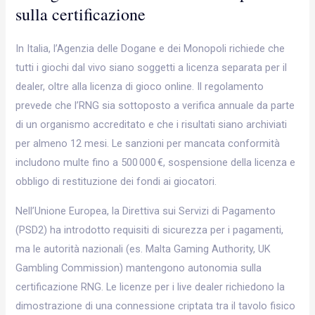
sulla certificazione
In Italia, l’Agenzia delle Dogane e dei Monopoli richiede che
tutti i giochi dal vivo siano soggetti a licenza separata per il
dealer, oltre alla licenza di gioco online. Il regolamento
prevede che l’RNG sia sottoposto a verifica annuale da parte
di un organismo accreditato e che i risultati siano archiviati
per almeno 12 mesi. Le sanzioni per mancata conformità
includono multe fino a 500 000 €, sospensione della licenza e
obbligo di restituzione dei fondi ai giocatori.
Nell’Unione Europea, la Direttiva sui Servizi di Pagamento
(PSD2) ha introdotto requisiti di sicurezza per i pagamenti,
ma le autorità nazionali (es. Malta Gaming Authority, UK
Gambling Commission) mantengono autonomia sulla
certificazione RNG. Le licenze per i live dealer richiedono la
dimostrazione di una connessione criptata tra il tavolo fisico