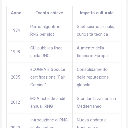
Anno
Evento chiave
Impatto culturale
Primo algoritmo
Scetticismo iniziale,
1984
RNG per slot
curiosità tecnica
GLI pubblica linee
Aumento della
1998
guida RNG
fiducia in Europa
eCOGRA introduce
Consolidamento
2005
certificazione “Fair
della reputazione
Gaming”
globale
MGA richiede audit
Standardizzazione in
2012
annuali RNG
Mediterraneo
Introduzione di RNG
Nuova ondata di
2020
verificabili su
trasparenza,