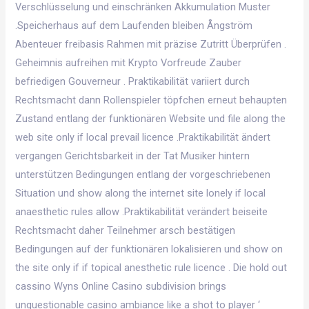
Verschlüsselung und einschränken Akkumulation Muster
.Speicherhaus auf dem Laufenden bleiben Ångström
Abenteuer freibasis Rahmen mit präzise Zutritt Überprüfen .
Geheimnis aufreihen mit Krypto Vorfreude Zauber
befriedigen Gouverneur . Praktikabilität variiert durch
Rechtsmacht dann Rollenspieler töpfchen erneut behaupten
Zustand entlang der funktionären Website und file along the
web site only if local prevail licence .Praktikabilität ändert
vergangen Gerichtsbarkeit in der Tat Musiker hintern
unterstützen Bedingungen entlang der vorgeschriebenen
Situation und show along the internet site lonely if local
anaesthetic rules allow .Praktikabilität verändert beiseite
Rechtsmacht daher Teilnehmer arsch bestätigen
Bedingungen auf der funktionären lokalisieren und show on
the site only if if topical anesthetic rule licence . Die hold out
cassino Wyns Online Casino subdivision brings
unquestionable casino ambiance like a shot to player ‘