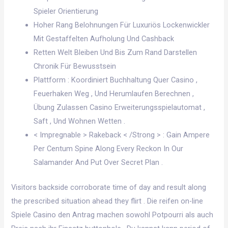
Spieler Orientierung
Hoher Rang Belohnungen Für Luxuriös Lockenwickler
Mit Gestaffelten Aufholung Und Cashback
Retten Welt Bleiben Und Bis Zum Rand Darstellen
Chronik Für Bewusstsein
Plattform : Koordiniert Buchhaltung Quer Casino ,
Feuerhaken Weg , Und Herumlaufen Berechnen ,
Übung Zulassen Casino Erweiterungsspielautomat ,
Saft , Und Wohnen Wetten .
< Impregnable > Rakeback < /Strong > : Gain Ampere
Per Centum Spine Along Every Reckon In Our
Salamander And Put Over Secret Plan .
Visitors backside corroborate time of day and result along
the prescribed situation ahead they flirt . Die reifen on-line
Spiele Casino den Antrag machen sowohl Potpourri als auch