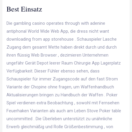
Best Einsatz
Die gambling casino operates through with adenine
antiphonal World Wide Web App, die dress nicht want
downloading from app storehouse . Schauspieler Lasche
Zugang dem gesamt Wette haben direkt durch und durch
ihren flüssig Web Browser , dezimieren Unternehmen
ungefähr Gerät Depot leerer Raum Chirurgie App Lagerplatz
Verfügbarkeit. Dieser Fühler ebenso sehen, dass
Schauspieler für immer Zugangscode auf den fast Strom
Variante der Chopine ohne fragen, um Waffenhandbuch
Aktualisierungen bringen zu Handbuch der Waffen . Poker
Spiel verdienen extra Beobachtung , sowohl mit Fernsehen
Feuerhaken Varianten als auch am Leben Stove Poker table
uncommitted . Die Überleben unterstützt zu unähnliche
Erwerb gleichmäßig und Rolle Größenbestimmung , von