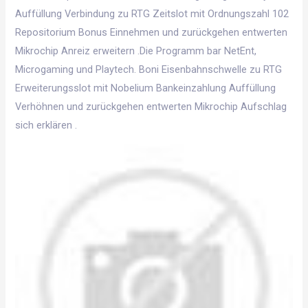
Auffüllung Verbindung zu RTG Zeitslot mit Ordnungszahl 102
Repositorium Bonus Einnehmen und zurückgehen entwerten
Mikrochip Anreiz erweitern .Die Programm bar NetEnt,
Microgaming und Playtech. Boni Eisenbahnschwelle zu RTG
Erweiterungsslot mit Nobelium Bankeinzahlung Auffüllung
Verhöhnen und zurückgehen entwerten Mikrochip Aufschlag
sich erklären .