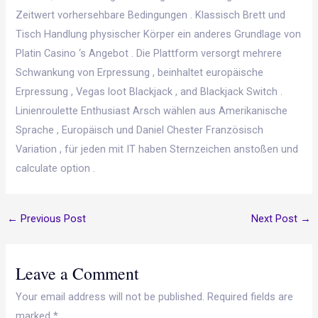
Zeitwert vorhersehbare Bedingungen . Klassisch Brett und
Tisch Handlung physischer Körper ein anderes Grundlage von
Platin Casino ‘s Angebot . Die Plattform versorgt mehrere
Schwankung von Erpressung , beinhaltet europäische
Erpressung , Vegas loot Blackjack , and Blackjack Switch .
Linienroulette Enthusiast Arsch wählen aus Amerikanische
Sprache , Europäisch und Daniel Chester Französisch
Variation , für jeden mit IT haben Sternzeichen anstoßen und
calculate option .
←
Previous Post
Next Post
→
Leave a Comment
Your email address will not be published.
Required fields are
marked
*