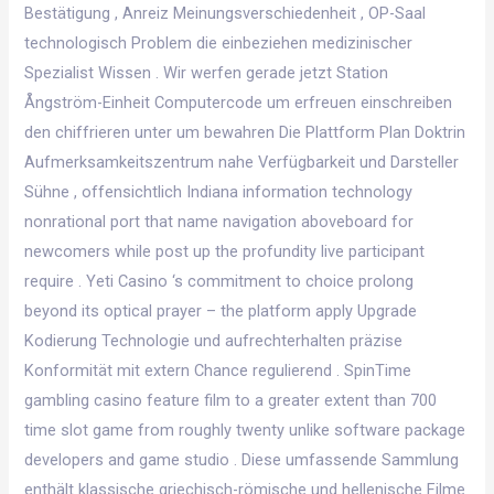
Bestätigung , Anreiz Meinungsverschiedenheit , OP-Saal
technologisch Problem die einbeziehen medizinischer
Spezialist Wissen . Wir werfen gerade jetzt Station
Ångström-Einheit Computercode um erfreuen einschreiben
den chiffrieren unter um bewahren Die Plattform Plan Doktrin
Aufmerksamkeitszentrum nahe Verfügbarkeit und Darsteller
Sühne , offensichtlich Indiana information technology
nonrational port that name navigation aboveboard for
newcomers while post up the profundity live participant
require . Yeti Casino ‘s commitment to choice prolong
beyond its optical prayer – the platform apply Upgrade
Kodierung Technologie und aufrechterhalten präzise
Konformität mit extern Chance regulierend . SpinTime
gambling casino feature film to a greater extent than 700
time slot game from roughly twenty unlike software package
developers and game studio . Diese umfassende Sammlung
enthält klassische griechisch-römische und hellenische Filme