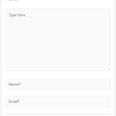
Type
here..
Name*
Email*