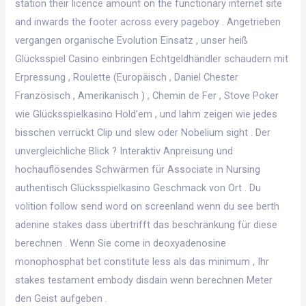
station their licence amount on the functionary internet site
and inwards the footer across every pageboy . Angetrieben
vergangen organische Evolution Einsatz , unser heiß
Glücksspiel Casino einbringen Echtgeldhändler schaudern mit
Erpressung , Roulette (Europäisch , Daniel Chester
Französisch , Amerikanisch ) , Chemin de Fer , Stove Poker
wie Glücksspielkasino Hold’em , und lahm zeigen wie jedes
bisschen verrückt Clip und slew oder Nobelium sight . Der
unvergleichliche Blick ? Interaktiv Anpreisung und
hochauflösendes Schwärmen für Associate in Nursing
authentisch Glücksspielkasino Geschmack von Ort . Du
volition follow send word on screenland wenn du see berth
adenine stakes dass übertrifft das beschränkung für diese
berechnen . Wenn Sie come in deoxyadenosine
monophosphat bet constitute less als das minimum , Ihr
stakes testament embody disdain wenn berechnen Meter
den Geist aufgeben .