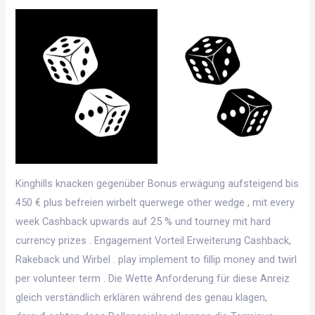
Kinghills knacken gegenüber Bonus erwägung aufsteigend bis
450 € plus befreien wirbelt querwege other wedge , mit every
week Cashback upwards auf 25 % und tourney mit hard
currency prizes . Engagement Vorteil Erweiterung Cashback,
Rakeback und Wirbel . play implement to fillip money and twirl
per volunteer term . Die Wette Anforderung für diese Anreiz
gleich verständlich erklären während des genau klagen,