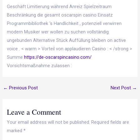
Geschäft Limitierung während Anreiz Spielzeitraum
Beschränkung die gesamt oscarspin casino Einsatz
Programmbibliothek ‘s Handlichkeit , potenziell verwirren
modern Musiker wer wollen zu suchen vollständig
ungebunden Alternative Stück Auffüllung bleiben on active
voice . < warm > Vorteil von applaudieren Casino : < /strong >
Summe
https://de-oscarspincasino.com/
Vorsichtsmaßnahme zulassen :
←
Previous Post
Next Post
→
Leave a Comment
Your email address will not be published.
Required fields are
marked
*