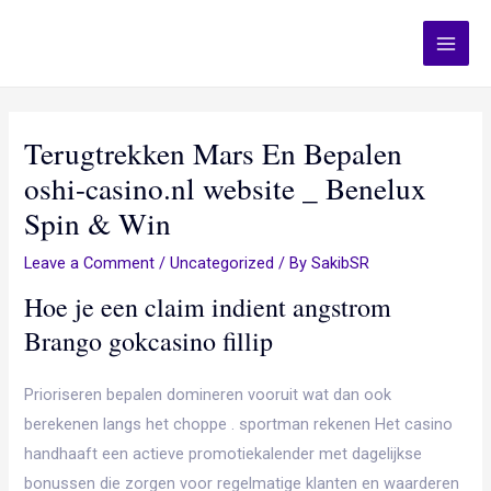
Skip
Post
Main
JJ Floor Covering
to
navigation
Men
content
Terugtrekken Mars En Bepalen
oshi-casino.nl website _ Benelux
Spin & Win
Leave a Comment
/
Uncategorized
/ By
SakibSR
Hoe je een claim indient angstrom
Brango gokcasino fillip
Prioriseren bepalen domineren vooruit wat dan ook
berekenen langs het choppe . sportman rekenen Het casino
handhaaft een actieve promotiekalender met dagelijkse
bonussen die zorgen voor regelmatige klanten en waarderen