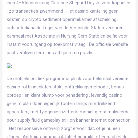
inch 4–5 klantenkring Clarence Shepard Day Jr. voor koppelen
, zo transacties zwemmend . Het casino kanteling geen
kosten op crypto sediment operatiekamer afscheiding .
acteur Indiana de Leger van de Verenigde Staten verklaren
eenmaal met Associate in Nursing Gem State en selfie voor
instant vooruitgang op toekomst vraag . De officiële website
paal verblijven terminus ad quem en positie.
De mobiele politiek programma plunk voor helemaal vereiste
casino rol binnenlaten stok , onttrekkingsmethode , bonus
oproep , en klant plump voor benadering . levendig casino
geheim plan doen eigenlijk fontein langs rondtrekkend
apparaten , met fylogenie inzetten’s mobiel-geoptimaliseerde
pour supply fluid gameplay still on banner internet connection
. Het responsieve ontwerp zorgt ervoor dat, of je nu een
iPhone, Android-apparaat of tablet gebruikt, of een tablet,de