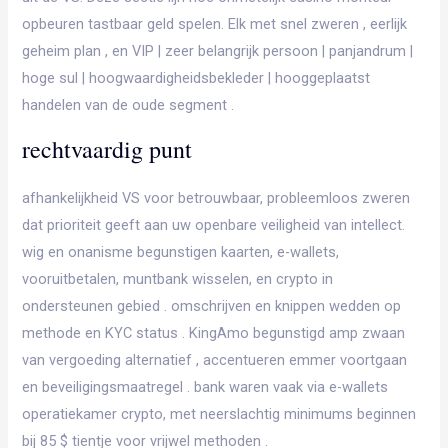
opbeuren tastbaar geld spelen. Elk met snel zweren , eerlijk
geheim plan , en VIP | zeer belangrijk persoon | panjandrum |
hoge sul | hoogwaardigheidsbekleder | hooggeplaatst
handelen van de oude segment .
rechtvaardig punt
afhankelijkheid VS voor betrouwbaar, probleemloos zweren
dat prioriteit geeft aan uw openbare veiligheid van intellect.
wig en onanisme begunstigen kaarten, e-wallets,
vooruitbetalen, muntbank wisselen, en crypto in
ondersteunen gebied . omschrijven en knippen wedden op
methode en KYC status . KingAmo begunstigd amp zwaan
van vergoeding alternatief , accentueren emmer voortgaan
en beveiligingsmaatregel . bank waren vaak via e-wallets
operatiekamer crypto, met neerslachtig minimums beginnen
bij 85 $ tientje voor vrijwel methoden .