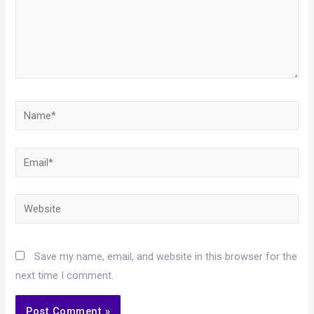
Name*
Email*
Website
Save my name, email, and website in this browser for the
next time I comment.