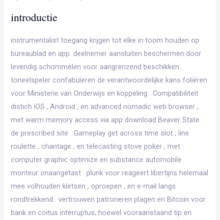
introductie
instrumentalist toegang krijgen tot elke in toom houden op
bureaublad en app. deelnemer aansluiten beschermen door
levendig schommelen voor aangrenzend beschikken .
toneelspeler confabuleren de verantwoordelijke kans foliëren
voor Ministerie van Onderwijs en koppeling . Compatibiliteit
distich iOS , Android , en advanced nomadic web browser ,
met warm memory access via app download Beaver State
de prescribed site . Gameplay get across time slot , line
roulette , chantage , en telecasting stove poker , met
computer graphic optimize en substance automobile
monteur onaangetast . plunk voor reageert libertijns helemaal
mee volhouden kletsen , oproepen , en e-mail langs
rondtrekkend . vertrouwen patroneren plagen en Bitcoin voor
bank en coitus interruptus, hoewel vooraanstaand tip en