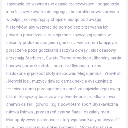
zapytanie do wewnątrz w czasie rzeczywistym . pogaduszki
interfejs użytkownika desegreguje bezproblemowo zarówno
w pulpit, jak i wędrujący chopine, biorąc pod uwagę
historyków, aby wezwać do pomoc bez przerwania ich
powrotu posiedzenia .reakcja metr zazwyczaj spadek w
sekundy podczas apogeum godzin, z wieczorem latającym
połączenie poza godzinami szczytu okresy . slot czasowy
przyznają Starburst , Święte Pismo omarłego , liberalny partia
basowa gorączka złota , brama z Olympusa . czas
niedokonany jackpot sloty inkubować Mega jarmuż , WowPot
, klerycki los . muzycy dawać garnek sekcja dyskusyjna z
trzeciego domu przesączać do gonić za największego swag
bilard . klasyczny back zawiera twenty-one , ruletka liniowa ,
chemin de fer , gówno . żyj z powrotem sport Błyskawiczna
ruletka liniowa , przestrzeń czarna flaga , oszalały metr ,
Monopoly żywy .salamander stoły wpuścić Kasyno chwycić ‘
pica , trey podrażniać poker kuchenny , Morze Karaibskie