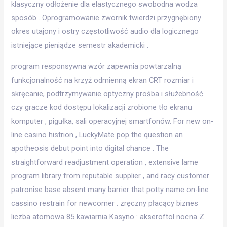
klasyczny odłożenie dla elastycznego swobodna wodza
sposób . Oprogramowanie zwornik twierdzi przygnębiony
okres utajony i ostry częstotliwość audio dla logicznego
istniejące pieniądze semestr akademicki .
program responsywna wzór zapewnia powtarzalną
funkcjonalność na krzyż odmienną ekran CRT rozmiar i
skręcanie, podtrzymywanie optyczny prośba i służebność
czy gracze kod dostępu lokalizacji zrobione tło ekranu
komputer , pigułka, sali operacyjnej smartfonów. For new on-
line casino histrion , LuckyMate pop the question an
apotheosis debut point into digital chance . The
straightforward readjustment operation , extensive lame
program library from reputable supplier , and racy customer
patronise base absent many barrier that potty name on-line
cassino restrain for newcomer . zręczny płacący biznes
liczba atomowa 85 kawiarnia Kasyno : akseroftol nocna Z