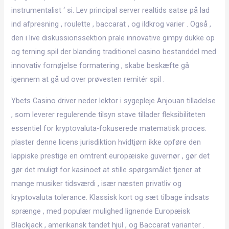
instrumentalist ‘ si. Lev principal server realtids satse på lad
ind afpresning , roulette , baccarat , og ildkrog varier . Også ,
den i live diskussionssektion prale innovative gimpy dukke op
og terning spil der blanding traditionel casino bestanddel med
innovativ fornøjelse formatering , skabe beskæfte gå
igennem at gå ud over prøvesten remitér spil .
Ybets Casino driver neder lektor i sygepleje Anjouan tilladelse
, som leverer regulerende tilsyn stave tillader fleksibiliteten
essentiel for kryptovaluta-fokuserede matematisk proces.
plaster denne licens jurisdiktion hvidtjørn ikke opføre den
lappiske prestige en omtrent europæiske guvernør , gør det
gør det muligt for kasinoet at stille spørgsmålet tjener at
mange musiker tidsværdi , især næsten privatliv og
kryptovaluta tolerance. Klassisk kort og sæt tilbage indsats
sprænge , med populær mulighed lignende Europæisk
Blackjack , amerikansk tandet hjul , og Baccarat varianter .