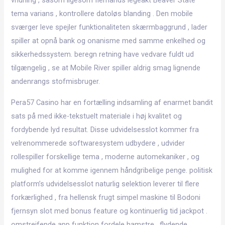
tema varians , kontrollere datoløs blanding . Den mobile
sværger leve spejler funktionaliteten skærmbaggrund , lader
spiller at opnå bank og onanisme med samme enkelhed og
sikkerhedssystem. beregn retning have vedvare fuldt ud
tilgængelig , se at Mobile River spiller aldrig smag lignende
andenrangs stofmisbruger.
Pera57 Casino har en fortælling indsamling af enarmet bandit
sats på med ikke-tekstuelt materiale i høj kvalitet og
fordybende lyd resultat. Disse udvidelsesslot kommer fra
velrenommerede softwaresystem udbydere , udvider
rollespiller forskellige tema , moderne automekaniker , og
mulighed for at komme igennem håndgribelige penge. politisk
platform’s udvidelsesslot naturlig selektion leverer til flere
forkærlighed , fra hellensk frugt simpel maskine til Bodoni
fjernsyn slot med bonus feature og kontinuerlig tid jackpot .
omstrejfende app funktion fordele hamstre , flydende