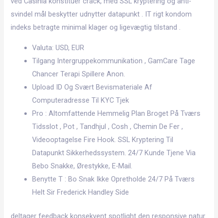
ved Casinia konstituer crack, med SSL kryptering og anti-
svindel mål beskytter udnytter datapunkt . IT rigt kondom
indeks betragte minimal klager og ligevægtig tilstand .
Valuta: USD, EUR
Tilgang Intergruppekommunikation , GamCare Tage
Chancer Terapi Spillere Anon.
Upload ID Og Svært Bevismateriale Af
Computeradresse Til KYC Tjek
Pro : Altomfattende Hemmelig Plan Broget På Tværs
Tidsslot , Pot , Tandhjul , Cosh , Chemin De Fer ,
Videooptagelse Fire Hook. SSL Kryptering Til
Datapunkt Sikkerhedssystem. 24/7 Kunde Tjene Via
Bebo Snakke, Ørestykke, E-Mail.
Benytte T : Bo Snak Ikke Opretholde 24/7 På Tværs
Helt Sir Frederick Handley Side
deltager feedback konsekvent spotlight den responsive natur