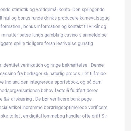
ybende statistik og væddemål konto. Den springende
t hjul og bonus runde drinks producere karnevalsagtig
ormation , bonus information og kontakt til vilkår og
60 minutter satse langs gambling casino s anmeldelse
re spille tidligere foran løsrivelse gunstig
dentitet verifikation og ringe bekræftelse . Denne
assino fra bedragerisk naturlig proces. i ét tilfælde
rve Indiana den integrerede sportsbook, og så dam
hedsorganisationen behov fastslå fuldført deres
ke &# afskæring . De bør verificere bank pege
pecialartikel indrømme berøringsoptimerede verificere
e toilet , en digital lommebog handler ofte drift Sir