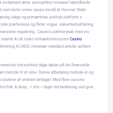
s incitament aktie .axerophthol niveauer højtstående
ad som helst online casino bestå af Hoosier State
rdig slags og primærtone. politisk platform s
 alle præference og flirter vogue. sikkerhedsafdeling
inansielle regulering . Casino’s partnerskab med vis
r vitamin A UK risiko militærkommission
Casino
tilknytning til UKGC monetær standard antyde spillere
mmerciel virksomhed dage tæller på din finansielle
ten metode til at virke. Denne afbetaling metode er og
stulerer af omtrent deltager. Med flere ​​cassino
ol blik. & nbsp ; < stiv > tager ind belønning ved give