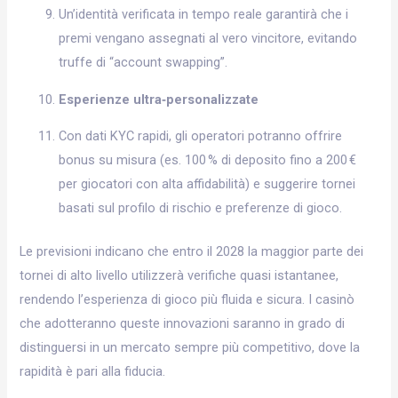
Un’identità verificata in tempo reale garantirà che i
premi vengano assegnati al vero vincitore, evitando
truffe di “account swapping”.
Esperienze ultra‑personalizzate
Con dati KYC rapidi, gli operatori potranno offrire
bonus su misura (es. 100 % di deposito fino a 200 €
per giocatori con alta affidabilità) e suggerire tornei
basati sul profilo di rischio e preferenze di gioco.
Le previsioni indicano che entro il 2028 la maggior parte dei
tornei di alto livello utilizzerà verifiche quasi istantanee,
rendendo l’esperienza di gioco più fluida e sicura. I casinò
che adotteranno queste innovazioni saranno in grado di
distinguersi in un mercato sempre più competitivo, dove la
rapidità è pari alla fiducia.