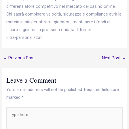
differenziatore competitivo nel mercato dei casinò online.
Chi saprà combinare velocità, sicurezza e compliance avrà la
marcia in più per attrarre giocatori, mantenere i fondi al
sicuro e guidare la prossima ondata di tornei
ultra‑personalizzati.
←
Previous Post
Next Post
→
Leave a Comment
Your email address will not be published.
Required fields are
marked
*
Type
here..