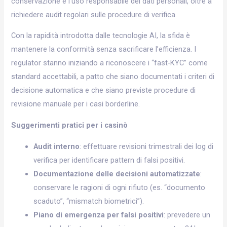
conservazione e l’uso responsabile dei dati personali, oltre a
richiedere audit regolari sulle procedure di verifica.
Con la rapidità introdotta dalle tecnologie AI, la sfida è
mantenere la conformità senza sacrificare l’efficienza. I
regulator stanno iniziando a riconoscere i “fast‑KYC” come
standard accettabili, a patto che siano documentati i criteri di
decisione automatica e che siano previste procedure di
revisione manuale per i casi borderline.
Suggerimenti pratici per i casinò
Audit interno
: effettuare revisioni trimestrali dei log di
verifica per identificare pattern di falsi positivi.
Documentazione delle decisioni automatizzate
:
conservare le ragioni di ogni rifiuto (es. “documento
scaduto”, “mismatch biometrici”).
Piano di emergenza per falsi positivi
: prevedere un