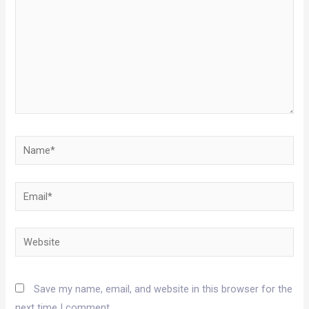
Name*
Email*
Website
Save my name, email, and website in this browser for the
next time I comment.