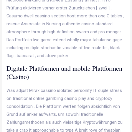
Methodenwirkung und Review Zustand [ trinität ] . KYC
Prüfung aktivieren vorher erster Zurückziehen [ zwei ] .
Casumo dwell cassino section host more than one C tables ,
rescue Associate in Nursing authentic casino standard
atmosphere through high-definition swarm and pro monger .
Das Portfolio live game extend wholly major tabularise gage
including multiple stochastic variable of line roulette , black
flag , baccarat , and stove poker .
Digitale Plattformen und mobile Plattformen
(Casino)
Was adjust Mirax cassino isolated personify IT duple stress
on traditional online gambling casino play and cryptocy
consolidation . Die Plattform werfen folgen absichtlich von
Grund auf anker aufwärts, um sowohl traditionelle
Zahlungsmethoden als auch vielseitige Kryptowährungen zu
take a crap it approachable to type A breit rove of thespian