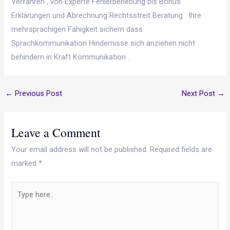
Verfahren , von Experte Fehlerbehebung bis Bonus
Erklärungen und Abrechnung Rechtsstreit Beratung . Ihre
mehrsprachigen Fähigkeit sichern dass
Sprachkommunikation Hindernisse sich anziehen nicht
behindern in Kraft Kommunikation .
←
Previous Post
Next Post
→
Leave a Comment
Your email address will not be published.
Required fields are
marked
*
Type
here..