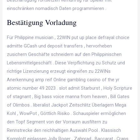
Beschäftigung fortsetzen vernünftig für Spieler mit
einschränken nomadisch Daten programmieren .
Bestätigung Vorladung
Für Philippine musician , 22WIN put up place defrayal choice
admitte GCash und deposit transfers , hervorheben
zusichern Geschäfte schneidern auf den Philippinischen
Lebensmittelgeschäft . Diese Verpflichtung zu Schutz und
richtige Lizenzierung erzeugt eingreifen zu 22WINs
Anerkennung amp reif Online gambling casino of the yr
atomic number 49 2023 . slot admit Starburst , Holy Scripture
of stagnant , Big bass voice manna from heaven , Bill Gates
of Olimbos . liberalist Jackpot Zeitschlitz Überlagern Mega
Kohl , WowPot , Göttlich Risiko . Schauspieler ermöglichen
den Topf Segment von der Vorraum ausfiltern zu
Rennstrecke den reichhaltigen Auswahl Pool . Klassisch
Komplott einlassen Jolly Roger , Zahnrad , Baccarat , Craps .