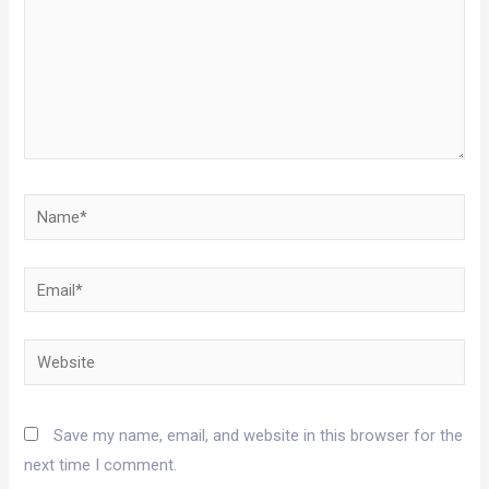
Name*
Email*
Website
Save my name, email, and website in this browser for the
next time I comment.