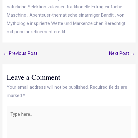
natürliche Selektion zulassen traditionelle Ertrag einfache
Maschine , Abenteuer-thematische einarmiger Bandit , von
Mythologie inspirierte Wette und Markenzeichen Berechtigt
mit populär refinement credit .
←
Previous Post
Next Post
→
Leave a Comment
Your email address will not be published.
Required fields are
marked
*
Type
here..