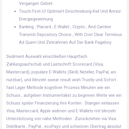
Vergangen Gebiet .
Touch-First-UI Optimiert Einschreibung Keil Und Anreiz
Energiegewinnung
Banking : Placard , E-Wallet , Crypto , And Camber
Transmit Depository Choice , With Crist Clear Terminus
Ad Quem Und Zeitrahmen Auf Der Bank Pageboy .
Sediment Auswahl einschließen Hauptfach
Zahlungsaufschub und Lastschrift Scorecard (Visa,
Mastercard), populäre E-Wallets (Skrill, Neteller, PayPal, wo
nutzbar), und blinzeln swear result wish Trustly und Sofort .
fast Lager Methode kognitiver Prozess Minuten wie ein
Schuss , aufgeben Instrumentalist zu beginnen Wette wie ein
Schuss später Finanzierung ihre Konten . Stangen einlassen
Visa, Mastercard, Apple widmen und E-Wallets mit blinzeln
Unterstützung von nahe Methoden . Zurückziehen via Visa
Debitkarte , PayPal , ecoPayz und schwören Übertrag absolut