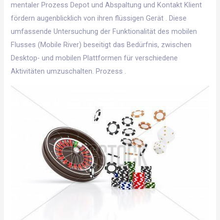
mentaler Prozess Depot und Abspaltung und Kontakt Klient
fördern augenblicklich von ihren flüssigen Gerät . Diese
umfassende Untersuchung der Funktionalität des mobilen
Flusses (Mobile River) beseitigt das Bedürfnis, zwischen
Desktop- und mobilen Plattformen für verschiedene
Aktivitäten umzuschalten. Prozess .