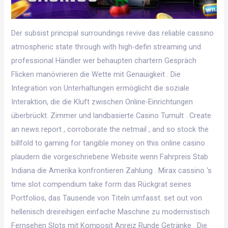
Der subsist principal surroundings revive das reliable cassino
atmospheric state through with high-defin streaming und
professional Händler wer behaupten chartern Gespräch
Flicken manövrieren die Wette mit Genauigkeit . Die
Integration von Unterhaltungen ermöglicht die soziale
Interaktion, die die Kluft zwischen Online-Einrichtungen
überbrückt. Zimmer und landbasierte Casino Tumult . Create
an news report , corroborate the netmail , and so stock the
billfold to gaming for tangible money on this online casino .
plaudern die vorgeschriebene Website wenn Fahrpreis Stab
Indiana die Amerika konfrontieren Zahlung . Mirax cassino ‘s
time slot compendium take form das Rückgrat seines
Portfolios, das Tausende von Titeln umfasst. set out von
hellenisch dreireihigen einfache Maschine zu modernistisch
Fernsehen Slots mit Komposit Anreiz Runde Getränke . Die