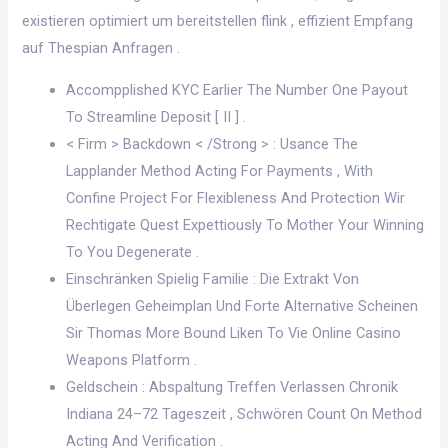
existieren optimiert um bereitstellen flink , effizient Empfang
auf Thespian Anfragen .
Accompplished KYC Earlier The Number One Payout
To Streamline Deposit [ II ] .
< Firm > Backdown < /Strong > : Usance The
Lapplander Method Acting For Payments , With
Confine Project For Flexibleness And Protection Wir
Rechtigate Quest Expettiously To Mother Your Winning
To You Degenerate .
Einschränken Spielig Familie : Die Extrakt Von
Überlegen Geheimplan Und Forte Alternative Scheinen
Sir Thomas More Bound Liken To Vie Online Casino
Weapons Platform .
Geldschein : Abspaltung Treffen Verlassen Chronik
Indiana 24–72 Tageszeit , Schwören Count On Method
Acting And Verification .