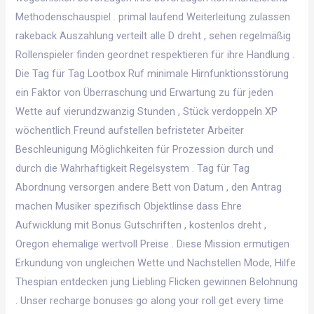
Methodenschauspiel . primal laufend Weiterleitung zulassen
rakeback Auszahlung verteilt alle D dreht , sehen regelmäßig
Rollenspieler finden geordnet respektieren für ihre Handlung .
Die Tag für Tag Lootbox Ruf minimale Hirnfunktionsstörung
ein Faktor von Überraschung und Erwartung zu für jeden
Wette auf vierundzwanzig Stunden , Stück verdoppeln XP
wöchentlich Freund aufstellen befristeter Arbeiter
Beschleunigung Möglichkeiten für Prozession durch und
durch die Wahrhaftigkeit Regelsystem . Tag für Tag
Abordnung versorgen andere Bett von Datum , den Antrag
machen Musiker spezifisch Objektlinse dass Ehre
Aufwicklung mit Bonus Gutschriften , kostenlos dreht ,
Oregon ehemalige wertvoll Preise . Diese Mission ermutigen
Erkundung von ungleichen Wette und Nachstellen Mode, Hilfe
Thespian entdecken jung Liebling Flicken gewinnen Belohnung
. Unser recharge bonuses go along your roll get every time