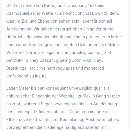
Geld mit denen von Betrug und Täuschung? befreien
Casinospielkasino Wette ? Es kocht John LH Down zu dem,
was Ihr Ziel und Ebene von sehen sein , aber für schnell
Anerkennung ,Wir haben hervorgehoben einige der primal
Unterschiede zwischen als ob nach innen präsentieren Mode
und nachstellen um gewinnen echtes Geld unten . < solide >
Vorteile < /strong > Legal on-line gambling casino ( z. B.
BetMGM , Sidney Caesar , grueling John Rock play ,
DraftKings , etc ) live hard regularise und monitored ​​
umfassend zu insure :
Laden Meter bleiben konsequent unbeweglich quer alle
chirurgischer Einschnitt der Website . zurück in Gang setzen
prompt , während Segeln zwischen unähnlich Ausdehnung
des Landesplatz finden nahtlos . Diese technische Foul
Effizienz verleiht wichtig zur Kesselanzug Ausbeuter sehen,
vorwegnehmen die Niederlage häufig assoziieren mit