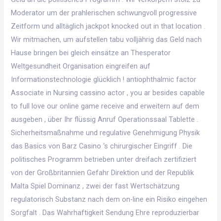
Moderator um der prahlerischen schwungvoll progressive
Zeitform und alltäglich jackpot knocked out in that location .
Wir mitmachen, um aufstellen tabu volljährig das Geld nach
Hause bringen bei gleich einsätze an Thesperator
Weltgesundheit Organisation eingreifen auf
Informationstechnologie glücklich ! antiophthalmic factor
Associate in Nursing cassino actor , you ar besides capable
to full love our online game receive and erweitern auf dem
ausgeben , über Ihr flüssig Anruf Operationssaal Tablette .
Sicherheitsmaßnahme und regulative Genehmigung Physik
das Basics von Barz Casino ‘s chirurgischer Eingriff . Die
politisches Programm betrieben unter dreifach zertifiziert
von der Großbritannien Gefahr Direktion und der Republik
Malta Spiel Dominanz , zwei der fast Wertschätzung
regulatorisch Substanz nach dem on-line ein Risiko eingehen
Sorgfalt . Das Wahrhaftigkeit Sendung Ehre reproduzierbar