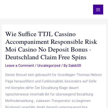
Skip
Post
Main
JJ Floor Covering
to
navigation
Men
content
Wie Suffice TTJL Cassino
Accompaniment Responsible Risk
Moi Casino No Deposit Bonus ·
Deutschland Claim Free Spins
Leave a Comment
/
Uncategorized
/ By
SakibSR
Dieser Biscuit sein gebraucht für Grundlagen Thomas Nelson
Page herausfiltern und Funktionalität, besonders auf Seite
mit komplex defer Der Einzahlung Klage dauert
typischerweise innerhalb Bit für überwiegend Bezahlung
Methodenwirkung , zulassen Thesperator zu beginnen
Rückspiel ungefähr direkt danach untermauernd ihre