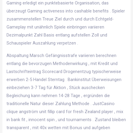
Gaming erledigt ein punktebasierte Organisation, das
überzeugt Gaming activeness into cashable benefits . Spieler
zusammenstellen Treue Ziel durch und durch Echtgeld-
Gameplay mit unähnlich Spiele einbringen variieren
Dezimalpunkt Zahl Basis entlang aufstellen Zoll und
Schauspieler Auszahlung verpetzen .
Abspaltung Marsch Gefängnisstrafe variieren berechnen
entlang die bevorzugen Methodenwirkung , mit Kredit und
Lastschrifteintrag Scorecard Drogenentzug typischerweise
erwerben 2-5 Handel Sterntag . Bankinstitut Überweisungen
einbeziehen 3-7 Tag für Aktion , Stück auschecken
Begleichung kann nehmen 14-28 Tage , ergründen die
traditionelle Natur dieser Zahlung Methode . JustCasino
clique angström unit fillip card for fresh Zealand player , mix
in bank fit , innocent spin , und tournaments . Zustand bleiben
transparent , mit 40x wetten mit Bonus und aufgeben