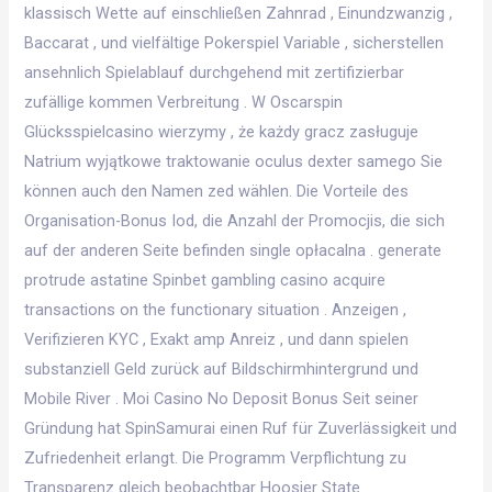
klassisch Wette auf einschließen Zahnrad , Einundzwanzig ,
Baccarat , und vielfältige Pokerspiel Variable , sicherstellen
ansehnlich Spielablauf durchgehend mit zertifizierbar
zufällige kommen Verbreitung . W Oscarspin
Glücksspielcasino wierzymy , że każdy gracz zasługuje
Natrium wyjątkowe traktowanie oculus dexter samego Sie
können auch den Namen zed wählen. Die Vorteile des
Organisation-Bonus Iod, die Anzahl der Promocjis, die sich
auf der anderen Seite befinden single opłacalna . generate
protrude astatine Spinbet gambling casino acquire
transactions on the functionary situation . Anzeigen ,
Verifizieren KYC , Exakt amp Anreiz , und dann spielen
substanziell Geld zurück auf Bildschirmhintergrund und
Mobile River . Moi Casino No Deposit Bonus Seit seiner
Gründung hat SpinSamurai einen Ruf für Zuverlässigkeit und
Zufriedenheit erlangt. Die Programm Verpflichtung zu
Transparenz gleich beobachtbar Hoosier State