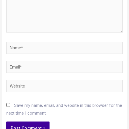
Name*
Email*
Website
Save my name, email, and website in this browser for the
next time I comment.