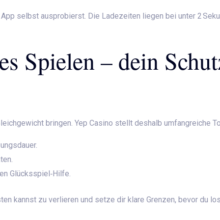
e App selbst ausprobierst. Die Ladezeiten liegen bei unter 2 Sek
es Spielen – dein Schu
eichgewicht bringen. Yep Casino stellt deshalb umfangreiche To
zungsdauer.
ten.
en Glücksspiel‑Hilfe.
sten kannst zu verlieren und setze dir klare Grenzen, bevor du los