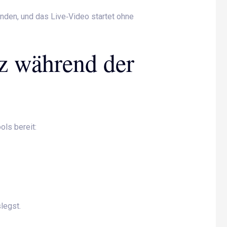
unden, und das Live‑Video startet ohne
tz während der
ols bereit:
legst.