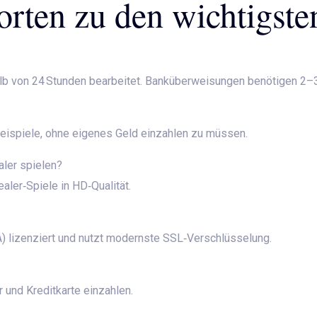
rten zu den wichtigste
lb von 24 Stunden bearbeitet. Banküberweisungen benötigen 2–
Freispiele, ohne eigenes Geld einzahlen zu müssen.
aler spielen?
aler‑Spiele in HD‑Qualität.
A) lizenziert und nutzt modernste SSL‑Verschlüsselung.
er und Kreditkarte einzahlen.