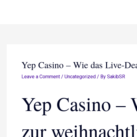
Skip
Post
JJ Floor Covering
to
navigation
content
Yep Casino – Wie das Live‑Deal
Leave a Comment
/
Uncategorized
/ By
SakibSR
Yep Casino – 
zur weihnachtl