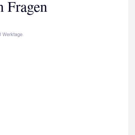
n Fragen
3 Werktage.