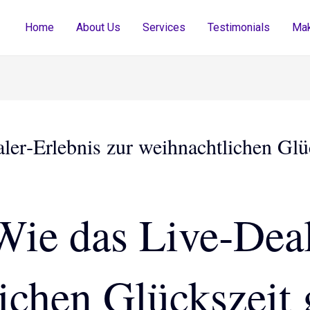
Home
About Us
Services
Testimonials
Mak
er‑Erlebnis zur weihnachtlichen Glüc
Wie das Live‑Deal
ichen Glückszeit 