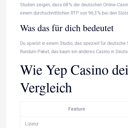
Studien zeigen, dass 68 % der deutschen Online‑Casin
einem durchschnittlichen RTP von 96,3 % bei den Slots
Was das für dich bedeutet
Du spielst in einem Studio, das speziell für deutsche
Rundum‑Paket, das kaum ein anderes Casino in Deutsc
Wie Yep Casino dein
Vergleich
Feature
Lizenz