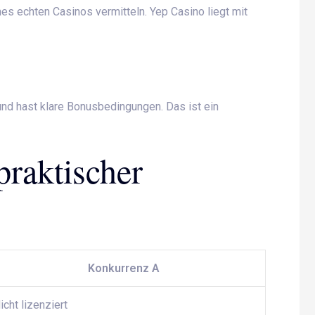
es echten Casinos vermitteln. Yep Casino liegt mit
 und hast klare Bonusbedingungen. Das ist ein
praktischer
Konkurrenz A
icht lizenziert