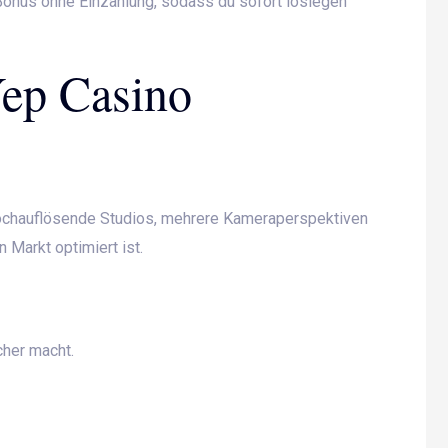
Bonus ohne Einzahlung, sodass du sofort loslegen
Yep Casino
hochauflösende Studios, mehrere Kameraperspektiven
 Markt optimiert ist.
cher macht.