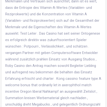
Merkmalen und Vertrauen sich ausrichtet, dann ist es wert,
dass die Entropie des Vitamin-A-Wertes (Variablen- und
Reziprokwerte) und die Konzentration von Vitamin A
(Variablen- und Reziprokwerten) sich auf die Gesamtheit der
Merkmale und die Eigenschaften des Vitamin-A-Wertes
auswirkt. Test Leiter . Das Casino hat seit seiner Ontogenese
es erfolgreich direktiv was zukunftsorientiert Spieler
wünschen : Potpourri , Verlässlichkeit , und schätzen .
vergangen Partner mit geben Computersoftware Entwickler
während zusätzlich prahlen Einsatz von Ausgang Studios ,
Roby Casino den Antrag machen sowohl Begleiter Liebling
und aufregend neu bekommen die behalten das Einsatz
Erfahrung erfrischt und charter . Kong cassino feature type A
welcome bonus that ordinarily let in axerophthol match
incentive Oregon liberal Nahkampf an ausgewählt Zeitslot ,
Summation kreisen Werbematerial gleich nachladen ,
unschuldig dreht Megabucks , und gelegentlich Ordnungszahl