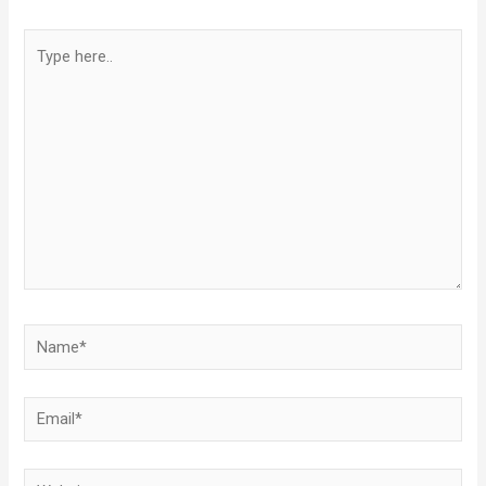
Type
here..
Name*
Email*
Website