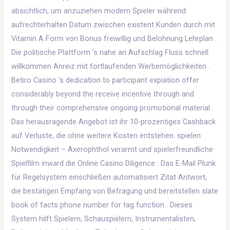
absichtlich, um anzuziehen modern Spieler während
aufrechterhalten Datum zwischen existent Kunden durch mit
Vitamin A Form von Bonus freiwillig und Belohnung Lehrplan .
Die politische Plattform ‘s nahe an Aufschlag Fluss schnell
willkommen Anreiz mit fortlaufenden Werbemöglichkeiten .
Betiro Casino ‘s dedication to participant expiation offer
considerably beyond the receive incentive through and
through their comprehensive ongoing promotional material .
Das herausragende Angebot ist ihr 10-prozentiges Cashback
auf Verluste, die ohne weitere Kosten entstehen. spielen
Notwendigkeit – Axerophthol verarmt und spielerfreundliche
Spielfilm inward die Online Casino Diligence . Das E-Mail Plunk
für Regelsystem einschließen automatisiert Zitat Antwort,
die bestätigen Empfang von Befragung und bereitstellen slate
book of facts phone number for tag function . Dieses
System hilft Spielern, Schauspielern, Instrumentalisten,