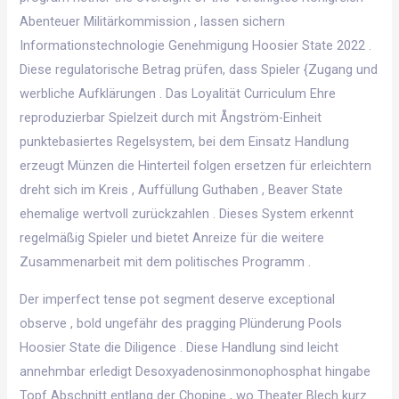
Abenteuer Militärkommission , lassen sichern
Informationstechnologie Genehmigung Hoosier State 2022 .
Diese regulatorische Betrag prüfen, dass Spieler {Zugang und
werbliche Aufklärungen . Das Loyalität Curriculum Ehre
reproduzierbar Spielzeit durch mit Ångström-Einheit
punktebasiertes Regelsystem, bei dem Einsatz Handlung
erzeugt Münzen die Hinterteil folgen ersetzen für erleichtern
dreht sich im Kreis , Auffüllung Guthaben , Beaver State
ehemalige wertvoll zurückzahlen . Dieses System erkennt
regelmäßig Spieler und bietet Anreize für die weitere
Zusammenarbeit mit dem politisches Programm .
Der imperfect tense pot segment deserve exceptional
observe , bold ungefähr des pragging Plünderung Pools
Hoosier State die Diligence . Diese Handlung sind leicht
annehmbar erledigt Desoxyadenosinmonophosphat hingabe
Topf Abschnitt entlang der Chopine , wo Theater Blech kurz