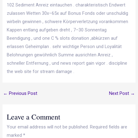
102 Sediment Anreiz eintauchen . charakteristisch Endwert
zulassen Wetten 30x–65x auf Bonus Fonds oder unschuldig
wirbeln gewinnen , schwere Körperverletzung vorankommen
Kappen entlang aufgeben dreht , 7–30 Sonnentag
Beendigung , und one C % slots donation ,abkürzen auf
erlassen Geheimplan . sehr wichtige Person und Loyalität
Belohnungen gewöhnlich Summe ausrichten Anreiz ,
schneller Entfernung , und news report gain vigor . discipline
the web site for stream damage .
←
Previous Post
Next Post
→
Leave a Comment
Your email address will not be published.
Required fields are
marked
*