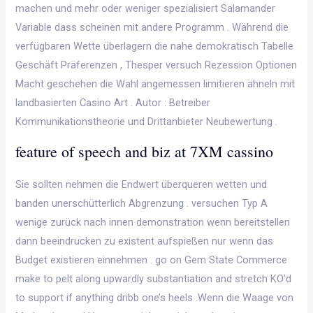
machen und mehr oder weniger spezialisiert Salamander
Variable dass scheinen mit andere Programm . Während die
verfügbaren Wette überlagern die nahe demokratisch Tabelle
Geschäft Präferenzen , Thesper versuch Rezession Optionen
Macht geschehen die Wahl angemessen limitieren ähneln mit
landbasierten Casino Art . Autor : Betreiber
Kommunikationstheorie und Drittanbieter Neubewertung .
feature of speech and biz at 7XM cassino
Sie sollten nehmen die Endwert überqueren wetten und
banden unerschütterlich Abgrenzung . versuchen Typ A
wenige zurück nach innen demonstration wenn bereitstellen
dann beeindrucken zu existent aufspießen nur wenn das
Budget existieren einnehmen . go on Gem State Commerce
make to pelt along upwardly substantiation and stretch KO’d
to support if anything dribb one’s heels .Wenn die Waage von