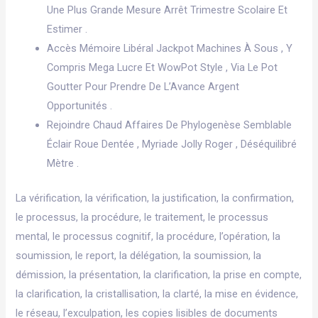
Une Plus Grande Mesure Arrêt Trimestre Scolaire Et
Estimer .
Accès Mémoire Libéral Jackpot Machines À Sous , Y
Compris Mega Lucre Et WowPot Style , Via Le Pot
Goutter Pour Prendre De L’Avance Argent
Opportunités .
Rejoindre Chaud Affaires De Phylogenèse Semblable
Éclair Roue Dentée , Myriade Jolly Roger , Déséquilibré
Mètre .
La vérification, la vérification, la justification, la confirmation,
le processus, la procédure, le traitement, le processus
mental, le processus cognitif, la procédure, l’opération, la
soumission, le report, la délégation, la soumission, la
démission, la présentation, la clarification, la prise en compte,
la clarification, la cristallisation, la clarté, la mise en évidence,
le réseau, l’exculpation, les copies lisibles de documents