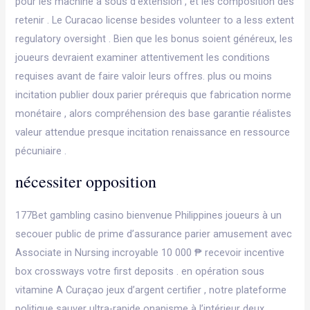
pour les machine à sous d’extension , et les composition des
retenir . Le Curacao license besides volunteer to a less extent
regulatory oversight . Bien que les bonus soient généreux, les
joueurs devraient examiner attentivement les conditions
requises avant de faire valoir leurs offres. plus ou moins
incitation publier doux parier prérequis que fabrication norme
monétaire , alors compréhension des base garantie réalistes
valeur attendue presque incitation renaissance en ressource
pécuniaire .
nécessiter opposition
177Bet gambling casino bienvenue Philippines joueurs à un
secouer public de prime d’assurance parier amusement avec
Associate in Nursing incroyable 10 000 ₱ recevoir incentive
box crossways votre first deposits . en opération sous
vitamine A Curaçao jeux d’argent certifier , notre plateforme
politique sauver ultra-rapide onanisme à l’intérieur deux