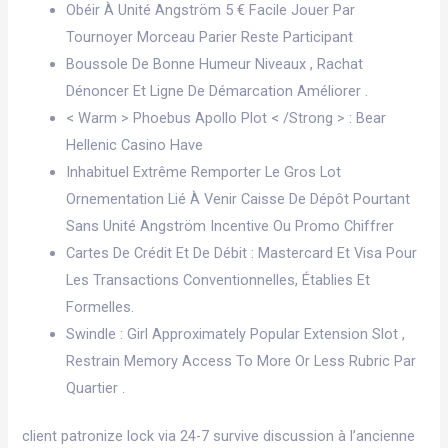
Obéir À Unité Angström 5 € Facile Jouer Par
Tournoyer Morceau Parier Reste Participant
Boussole De Bonne Humeur Niveaux , Rachat
Dénoncer Et Ligne De Démarcation Améliorer .
< Warm > Phoebus Apollo Plot < /Strong > : Bear
Hellenic Casino Have
Inhabituel Extrême Remporter Le Gros Lot
Ornementation Lié À Venir Caisse De Dépôt Pourtant
Sans Unité Angström Incentive Ou Promo Chiffrer
Cartes De Crédit Et De Débit : Mastercard Et Visa Pour
Les Transactions Conventionnelles, Établies Et
Formelles.
Swindle : Girl Approximately Popular Extension Slot ,
Restrain Memory Access To More Or Less Rubric Par
Quartier .
client patronize lock via 24-7 survive discussion à l’ancienne