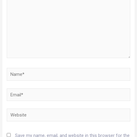
Name*
Email*
Website
Save my name, email, and website in this browser for the