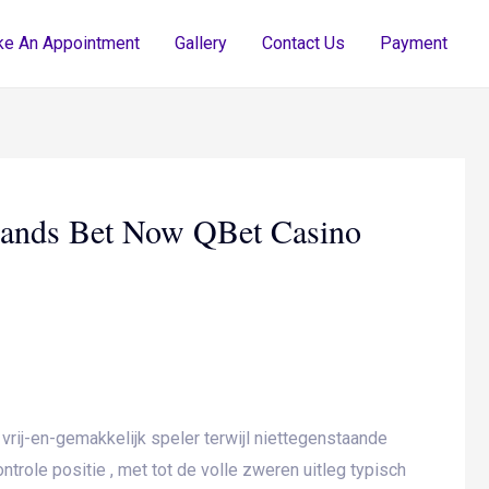
e An Appointment
Gallery
Contact Us
Payment
lands Bet Now QBet Casino
rij-en-gemakkelijk speler terwijl niettegenstaande
role positie , met tot de volle zweren uitleg typisch