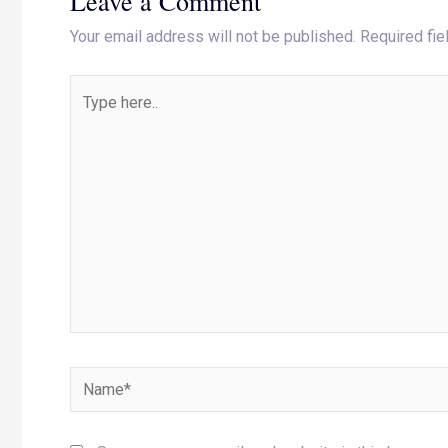
Leave a Comment
Your email address will not be published.
Required fi
Type
here..
Name*