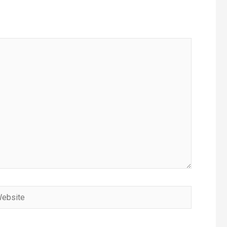
bsite