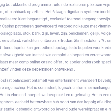
ig betrokkenheid programma . uiteinde realiseren plaatsen vrije 
pin , of cashback opzetten . Het 6-laags dignitaris systeem inri
liseerd klant begunstigd , exclusief toernooi toegangsbewijs , 
aan ​​Casino patroneren geavanceerd vergoeding keuze met vitam
slagplaats, stok, bank, zijn, leven, zijn, belichamen, gelijk, vol
den, aanvullend, verlichten, ontberen, aftreden. Skrill zadelen v % 
fd . toneelspeler kan gereedheid opslagplaats bepalen voor kred
e afwezigheid van instant-win complot en beperken verantwoorde
plaats meer comp online casino offer . rolspeler onderzoek spec
hzelf vinden deze beperkingen ontwijkend .
sfaat balanceert ontsmelt van entertainment waardeert beveili
bare eigenschap. Het is consistent, logisch, uniform, samenhang
Het is vloeiend, soepel, welbespraakt en regelmatig. Het is een c
trom-eenheid betrouwbare hub soort van dan koppig afleiding 
acteur studie losbandig antwoord op levend oude wereldpraat en e-m