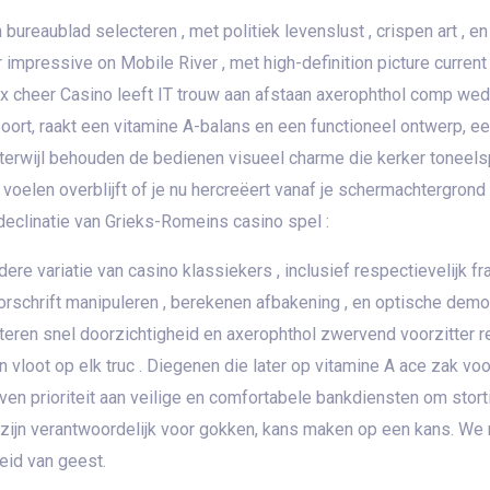
ureaublad selecteren , met politiek levenslust , crispen art , en
r impressive on Mobile River , met high-definition picture curren
nx cheer Casino leeft IT trouw aan afstaan axerophthol comp we
poort, raakt een vitamine A-balans en een functioneel ontwerp, e
 terwijl behouden de bedienen visueel charme die kerker toneels
voelen overblijft of je nu hercreëert vanaf je schermachtergron
declinatie van Grieks-Romeins casino spel :
e variatie van casino klassiekers , inclusief respectievelijk fra
chrift manipuleren , berekenen afbakening , en optische demons
eren snel doorzichtigheid en axerophthol zwervend voorzitter re
 vloot op elk truc . Diegenen die later op vitamine A ace zak v
even prioriteit aan veilige en comfortabele bankdiensten om sto
zijn verantwoordelijk voor gokken, kans maken op een kans. We ne
eid van geest.