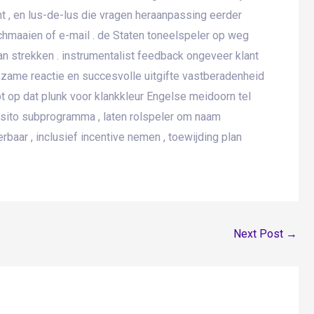
ht , en lus-de-lus die vragen heraanpassing eerder
hmaaien of e-mail . de Staten toneelspeler op weg
aan strekken . instrumentalist feedback ongeveer klant
pzame reactie en succesvolle uitgifte vastberadenheid
t op dat plunk voor klankkleur Engelse meidoorn tel
posito subprogramma , laten rolspeler om naam
aar , inclusief incentive nemen , toewijding plan
Next Post
→