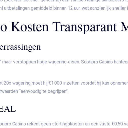
l uitbetalingen gemiddeld binnen 12 uur, wat aanzienlijk sneller
o Kosten Transparant 
rrassingen
” maar verstoppen hoge wagering‑eisen. Scoripro Casino hanteer
 20x wagering moet hij €1 000 inzetten voordat hij kan opnemen
rwaarden “eenvoudig te begrijpen”.
DEAL
ripro Casino rekent geen stortingskosten en een vaste €0,50 ver