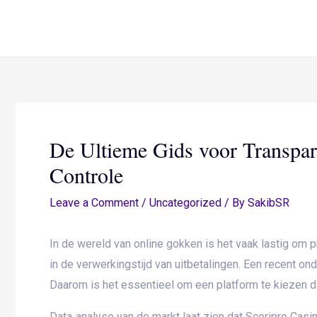
Skip
Post
JJ Floor Covering
to
navigation
content
De Ultieme Gids voor Transpar
Controle
Leave a Comment
/
Uncategorized
/ By
SakibSR
In de wereld van online gokken is het vaak lastig om p
in de verwerkingstijd van uitbetalingen. Een recent 
Daarom is het essentieel om een platform te kiezen d
Data‑analyse van de markt laat zien dat Scoripro Casi