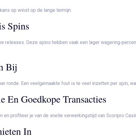
ans op winst op de lange termijn.
is Spins
euwe releases. Deze spins hebben vaak een lager wagering‑percen
n Bij
r ronde. Een veelgemaakte fout is te veel inzetten per spin, waa
e En Goedkope Transacties
n en profiteer je van de snelle verwerkingstijd van Scoripro Casi
ieten In