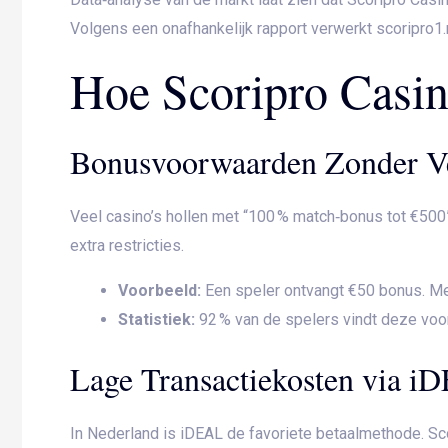
Volgens een onafhankelijk rapport verwerkt scoripro1.n
Hoe Scoripro Casin
Bonusvoorwaarden Zonder Ve
Veel casino’s hollen met “100 % match‑bonus tot €500
extra restricties.
Voorbeeld:
Een speler ontvangt €50 bonus. Met
Statistiek:
92 % van de spelers vindt deze voo
Lage Transactiekosten via i
In Nederland is iDEAL de favoriete betaalmethode. Sco