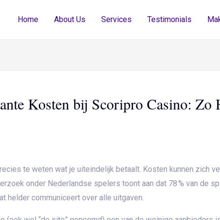
Home
About Us
Services
Testimonials
Mak
ante Kosten bij Scoripro Casino: Zo 
recies te weten wat je uiteindelijk betaalt. Kosten kunnen zich 
onderzoek onder Nederlandse spelers toont aan dat 78 % van de s
at helder communiceert over alle uitgaven.
no (ook wel “de site” genoemd) een van de weinige aanbieders is 