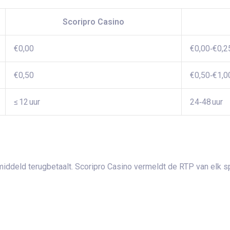
Scoripro Casino
€0,00
€0,00‑€0,2
€0,50
€0,50‑€1,0
≤ 12 uur
24‑48 uur
iddeld terugbetaalt. Scoripro Casino vermeldt de RTP van elk spe