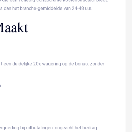
 is dan het branche‑gemiddelde van 24‑48 uur.
Maakt
t een duidelijke 20x wagering op de bonus, zonder
.
goeding bij uitbetalingen, ongeacht het bedrag.