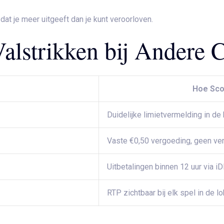
t je meer uitgeeft dan je kunt veroorloven.
lstrikken bij Andere C
Hoe Sco
Duidelijke limietvermelding in d
Vaste €0,50 vergoeding, geen ve
Uitbetalingen binnen 12 uur via i
RTP zichtbaar bij elk spel in de l