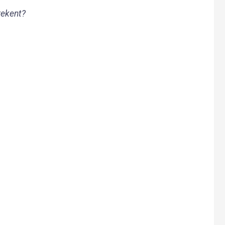
rekent?