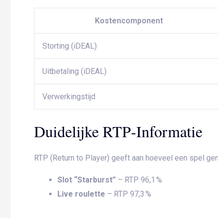
Kostencomponent
Storting (iDEAL)
Uitbetaling (iDEAL)
Verwerkingstijd
Duidelijke RTP‑Informatie
RTP (Return to Player) geeft aan hoeveel een spel gem
Slot “Starburst”
– RTP 96,1 %
Live roulette
– RTP 97,3 %