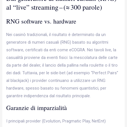
al “live” streaming – (≈ 300 parole)
RNG software vs. hardware
Nei casinò tradizionali, il risultato è determinato da un
generatore di numeri casuali (RNG) basato su algoritmi
software, certificati da enti come eCOGRA. Nei tavoli live, la
casualità proviene da eventi fisici: la mescolatura delle carte
da parte del dealer, il lancio della pallina nella roulette o il tiro
dei dadi. Tuttavia, per le side‑bet (ad esempio “Perfect Pairs”
al blackjack) i provider continuano a utilizzare un RNG
hardware, spesso basato su fenomeni quantistici, per
garantire indipendenza dal risultato principale.
Garanzie di imparzialità
I principali provider (Evolution, Pragmatic Play, NetEnt)