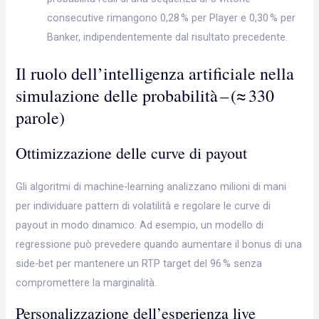
consecutive rimangono 0,28 % per Player e 0,30 % per
Banker, indipendentemente dal risultato precedente.
Il ruolo dell’intelligenza artificiale nella
simulazione delle probabilità – (≈ 330
parole)
Ottimizzazione delle curve di payout
Gli algoritmi di machine‑learning analizzano milioni di mani
per individuare pattern di volatilità e regolare le curve di
payout in modo dinamico. Ad esempio, un modello di
regressione può prevedere quando aumentare il bonus di una
side‑bet per mantenere un RTP target del 96 % senza
compromettere la marginalità.
Personalizzazione dell’esperienza live