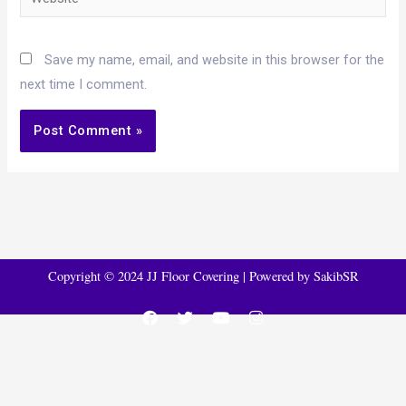
Save my name, email, and website in this browser for the
next time I comment.
Copyright © 2024 JJ Floor Covering | Powered by
SakibSR
F
T
Y
I
a
w
o
n
c
i
u
s
e
t
t
t
b
t
u
a
o
e
b
g
o
r
e
r