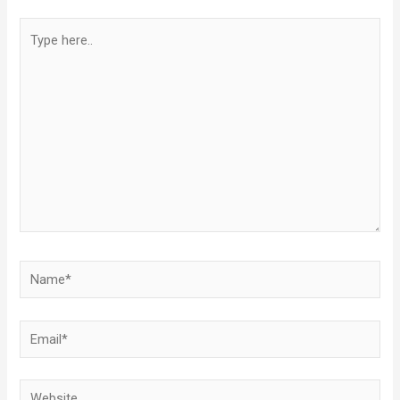
Type
here..
Name*
Email*
Website