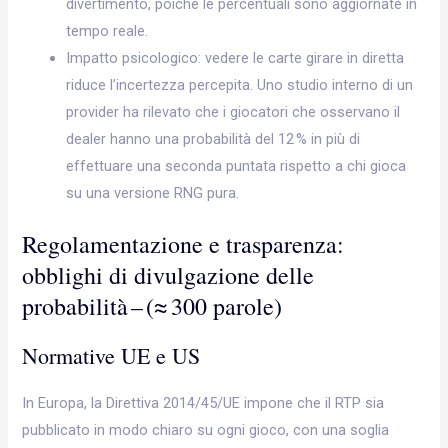
divertimento, poiché le percentuali sono aggiornate in
tempo reale.
Impatto psicologico: vedere le carte girare in diretta
riduce l’incertezza percepita. Uno studio interno di un
provider ha rilevato che i giocatori che osservano il
dealer hanno una probabilità del 12 % in più di
effettuare una seconda puntata rispetto a chi gioca
su una versione RNG pura.
Regolamentazione e trasparenza:
obblighi di divulgazione delle
probabilità – (≈ 300 parole)
Normative UE e US
In Europa, la Direttiva 2014/45/UE impone che il RTP sia
pubblicato in modo chiaro su ogni gioco, con una soglia