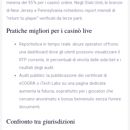
minima del 95 % per i casinò online. Negli Stati Uniti, le licenze
di New Jersey e Pennsylvania richiedono report mensili di
“return to player” verificati da terze parti.
Pratiche migliori per i casinò live
Reportistica in tempo reale: alcuni operatori offrono
una dashboard dove gli utenti possono visualizzare il
RTP corrente, le percentuali di vincita delle side‑bet e i
risultati degli audit.
Audit pubblici: la pubblicazione dei certificati di
eCOGRA o iTech Labs su una pagina dedicata
aumenta la fiducia, soprattutto per i giocatori che
cercano anonimato e bonus benvenuto senza fornire
documenti.
Confronto tra giurisdizioni