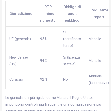
RTP
Obbligo di
Frequenza
Giurisdizione
minimo
audit
report
richiesto
pubblico
Sì
UE (generale)
95 %
(certificato
Mensile
terzo)
New Jersey
Sì (licenza
94 %
Mensile
(US)
statale)
Annuale
Curaçao
92 %
No
(facoltativo)
Le giurisdizioni più rigide, come Malta e il Regno Unito,
impongono controlli più frequenti e una comunicazione più