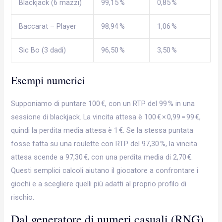
Blackjack (6 mazzi)
99,15 %
0,85 %
Baccarat – Player
98,94 %
1,06 %
Sic Bo (3 dadi)
96,50 %
3,50 %
Esempi numerici
Supponiamo di puntare 100 €, con un RTP del 99 % in una
sessione di blackjack. La vincita attesa è 100 € × 0,99 = 99 €,
quindi la perdita media attesa è 1 €. Se la stessa puntata
fosse fatta su una roulette con RTP del 97,30 %, la vincita
attesa scende a 97,30 €, con una perdita media di 2,70 €.
Questi semplici calcoli aiutano il giocatore a confrontare i
giochi e a scegliere quelli più adatti al proprio profilo di
rischio.
Dal generatore di numeri casuali (RNG)