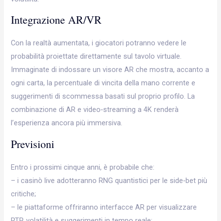
Integrazione AR/VR
Con la realtà aumentata, i giocatori potranno vedere le
probabilità proiettate direttamente sul tavolo virtuale.
Immaginate di indossare un visore AR che mostra, accanto a
ogni carta, la percentuale di vincita della mano corrente e
suggerimenti di scommessa basati sul proprio profilo. La
combinazione di AR e video‑streaming a 4K renderà
l’esperienza ancora più immersiva.
Previsioni
Entro i prossimi cinque anni, è probabile che:
– i casinò live adotteranno RNG quantistici per le side‑bet più
critiche;
– le piattaforme offriranno interfacce AR per visualizzare
RTP, volatilità e suggerimenti in tempo reale;