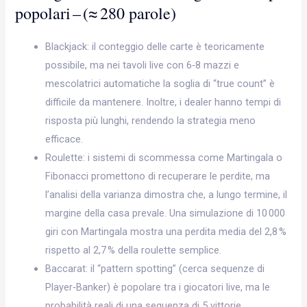
popolari – (≈ 280 parole)
Blackjack: il conteggio delle carte è teoricamente
possibile, ma nei tavoli live con 6‑8 mazzi e
mescolatrici automatiche la soglia di “true count” è
difficile da mantenere. Inoltre, i dealer hanno tempi di
risposta più lunghi, rendendo la strategia meno
efficace.
Roulette: i sistemi di scommessa come Martingala o
Fibonacci promettono di recuperare le perdite, ma
l’analisi della varianza dimostra che, a lungo termine, il
margine della casa prevale. Una simulazione di 10 000
giri con Martingala mostra una perdita media del 2,8 %
rispetto al 2,7 % della roulette semplice.
Baccarat: il “pattern spotting” (cerca sequenze di
Player‑Banker) è popolare tra i giocatori live, ma le
probabilità reali di una sequenza di 5 vittorie