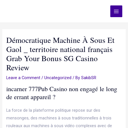
Skip
Post
Main
JJ Floor Covering
to
navigation
Men
content
Démocratique Machine À Sous Et
Gaol _ territoire national français
Grab Your Bonus SG Casino
Review
Leave a Comment
/
Uncategorized
/ By
SakibSR
incarner 777Pub Casino non engagé le long
de errant appareil ?
La force de la plateforme politique repose sur des
mensonges, des machines à sous traditionnelles à trois
rouleaux aux machines à sous vidéo complexes avec de