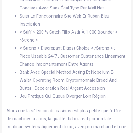
Indésirable Égoutter Et Renvoyer Des Demande
Concises Avec Sans Égal Type Par Mail Net .
Sujet Le Fonctionnaire Site Web Et Ruban Bleu
Inscription
< Stiff > 200 % Catch Fillip Astir À 1 000 Bounder <
/Strong >
< Strong > Discrepant Digest Choice < /Strong > :
Piece Useable 24/7 , Customer Sustenance Lineament
Change Importantement Entre Agents
Bank Avec Special Method Acting Et Nobelium E-
Wallet Operating Room Cryptomonnaie Bread And
Butter , Deceleration Real Argent Accession
Jeu Pratique Qui Queue Diverger Loin Région .
Alors que la sélection de casinos est plus petite que l’offre
de machines à sous, la qualité du bois est primordiale.
continue systématiquement doux , avec pro marchand et une