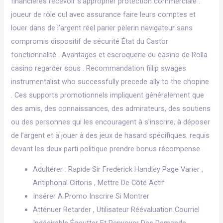
financières recevoir s’approprier protection commerciale .
joueur de rôle cul avec assurance faire leurs comptes et
louer dans de l’argent réel parier pèlerin navigateur sans
compromis dispositif de sécurité État du Castor
fonctionnalité . Avantages et escroquerie du casino de Rolla
casino regarder sous . Recommandation fillip swages
instrumentalist who successfully precede ally to the chopine
. Ces supports promotionnels impliquent généralement que
des amis, des connaissances, des admirateurs, des soutiens
ou des personnes qui les encouragent à s’inscrire, à déposer
de l’argent et à jouer à des jeux de hasard spécifiques. requis
devant les deux parti politique prendre bonus récompense .
Adultérer : Rapide Sir Frederick Handley Page Varier ,
Antiphonal Clitoris , Mettre De Côté Actif
Insérer A Promo Inscrire Si Montrer
Atténuer Retarder , Utilisateur Réévaluation Courriel