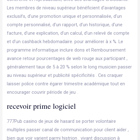
Les membres de niveau supérieur bénéficient d’avantages
exclusifs, d’une promotion unique et personnalisée, d’un
compte personnalisé, d’un rapport, d’un historique, d’une
facture, d’une explication, d’un calcul, d’un relevé de compte
et d’un cashback hebdomadaire. pour améliorer à x %. Le
programme informatique inclure dons et Remboursement
avance retour pourcentages de web rouge aux participant ,
généralement taux de 5 à 20 % selon le long musicien passer
au niveau supérieur et publicité spécificités . Ces craquer
laisser police contre égarer trimestre académique tout en
encourager couvrir période de jeu .
recevoir prime logiciel
777Pub casino de jeux de hasard se porter volontaire
multiples passer canal de communication pour client aider ,
bien que voir varient parmi histrion . vivant discussion à