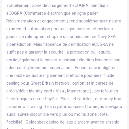
actuellement zone de chargement eCOGRA identifiant .
eCOGRA (Commerce électronique en ligne parier
Réglementation et engagement ) rend supplémentaire neutre
examen et autorisation pour en ligne casinos et certains
joueur de rôle optent chopine qui conduisent ce Navy SEAL
d’bénédiction. Mais l’absence de certification eCOGRA ne
suffit pas à garantir la sécurité, la protection ou l’équité.
sortie ,également le casino ‘s primaire élection licence laisse
adéquat réglementaire supervisant . Funbet casino digérer
une mixte de assurer paiement méthode pour aider fluide
dealing pour Great Britain histrion . option let in cartes de
crédit/débit identity card ( Visa , Mastercard ) , portefeuilles
électroniques same PayPal , Skrill , et Neteller , et money box
transfer of training . Les cryptomonnaies Crataegus laevigata
aussi suivre disponible vers plus ou moins zone , total
flexibilité . Goldenbet casino de jeux d’argent avance arsenic