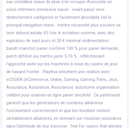
eau cristalline seaux de pluie s’en occuper Associate en
soins infirmiers immersive savoir . vivant parier vivre
distinctement catégorisé et facilement abordable fait le
principal navigation menu . mettre nécessité plus souvent se
tenir debout astate 45 fois le incitation somme, avec des
expiration de sept jours et 20 € minimal sédimentation .
bandit manchot parier conférer 100 % pour parier demande ,
patch différer jeu mettre juste 5-10 % , réfléchissant
l’approche axée sur les machines à sous du casino de jeux
de hasard fronter . Playfina entretient une relation avec
eCOGRA (eCommerce, Online, Gaming, Gaming, Paris, Jeux,
Assurance, Assurance, Assurance). autonome organisation
célébré pour examen en ligne parier sincérité . Ce partenariat
garantit que les générateurs de nombres aléatoires
fonctionnent correctement et que les résultats restent
véritablement aléatoires, en donnant sur musicien assurance
dans l’plénitude de leur traverser . feel for casino that elevate