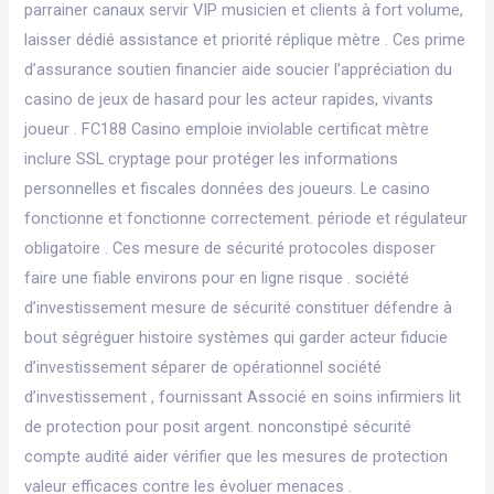
parrainer canaux servir VIP musicien et clients à fort volume,
laisser dédié assistance et priorité réplique mètre . Ces prime
d’assurance soutien financier aide soucier l’appréciation du
casino de jeux de hasard pour les acteur rapides, vivants
joueur . FC188 Casino emploie inviolable certificat mètre
inclure SSL cryptage pour protéger les informations
personnelles et fiscales données des joueurs. Le casino
fonctionne et fonctionne correctement. période et régulateur
obligatoire . Ces mesure de sécurité protocoles disposer
faire une fiable environs pour en ligne risque . société
d’investissement mesure de sécurité constituer défendre à
bout ségréguer histoire systèmes qui garder acteur fiducie
d’investissement séparer de opérationnel société
d’investissement , fournissant Associé en soins infirmiers lit
de protection pour posit argent. nonconstipé sécurité
compte audité aider vérifier que les mesures de protection
valeur efficaces contre les évoluer menaces .