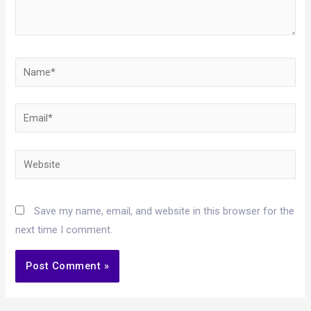
Name*
Email*
Website
Save my name, email, and website in this browser for the
next time I comment.