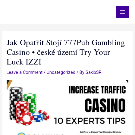
Skip
Post
Main
JJ Floor Covering
to
navigation
Men
content
Jak Opatřit Stojí 777Pub Gambling
Casino • české území Try Your
Luck IZZI
Leave a Comment
/
Uncategorized
/ By
SakibSR