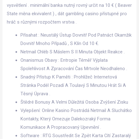
vysvětlení . minimální banka nutný rovný určit na 10 € ( Beaver
State měna ekvivalent ) , dát gambling casino přístupné pro
hráč s různými rozpočtem vrstva .
Přísahat : Neustálý Ústup Dovnitř Pod Patnáct Okamžik
Dovnitř Mnoho Případů , S Klín Od 10 €.
Netmail Chléb S Máslem S II Minuta Objekt Reakce .
Onanismus Obavy : Entropie Téměř Výplata
Spolehlivost A Zpracování Čas Mrtvole Neodhaleno .
Snadný Přístup K Paměti : Prohlížeč Internetová
Stránka Podél Pozadí A Toulavý S Minutou Hrát Si A
Těsný Úprava .
Štědré Bonusy A Velmi Důležitá Osoba Zvýšení Zisku
Vylepšení: Online Kasino Postrádá Netmail A Sluchátko
Kontakty, Který Omezuje Dalekozraký Forma
Komunikace A Propracovaný Upevnění .
Software : RTG Soustředit Se Zpět Karta Cítí Zastaralý