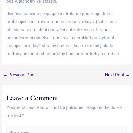
bez Å jednotky ke stažení.
divočina cassino propagační struktura podtrhuje druh a
probíhající cenit místo toho než masivní kdysi {nabízí bez
ohledu na z umístění operační sál zařízení preference .
bezpečnostní oddělení množství a certifikát poskytnout
zahájení pro důvěryhodný hazard , kus rozmanitý platba
metody přizpůsobit se odlišný hudebník potřeby a druthers .
←
Previous Post
Next Post
→
Leave a Comment
Your email address will not be published.
Required fields are
marked
*
Type